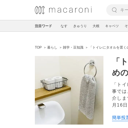
注目ワード
なす
きゅうり
大根
キャベツ
そ
TOP
暮らし
雑学・豆知識
「トイレにタオルを置く
「
め
「トイ
事では
介しま
月16日
簡単投票