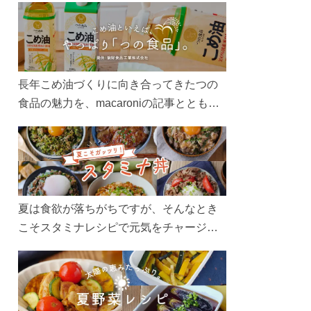
長年こめ油づくりに向き合ってきたつの
食品の魅力を、macaroniの記事とともに
ご紹介します。レシピや活用術はもちろ
ん、製造現場や品質へのこだわりまで。
こめ油をもっと好きになるコンテンツを
ぜひお楽しみください。
夏は食欲が落ちがちですが、そんなとき
こそスタミナレシピで元気をチャージ！
お肉や夏野菜をたっぷり使う丼をガッツ
リ食べて、夏バテを吹き飛ばしましょ
う！