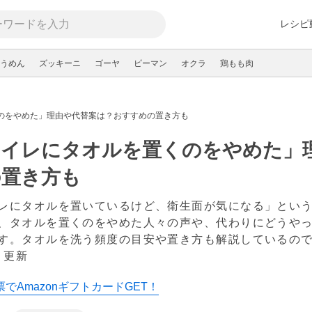
レシピ
うめん
ズッキーニ
ゴーヤ
ピーマン
オクラ
鶏もも肉
のをやめた」理由や代替案は？おすすめの置き方も
トイレにタオルを置くのをやめた」
の置き方も
レにタオルを置いているけど、衛生面が気になる」とい
、タオルを置くのをやめた人々の声や、代わりにどうや
す。タオルを洗う頻度の目安や置き方も解説しているの
 更新
でAmazonギフトカードGET！