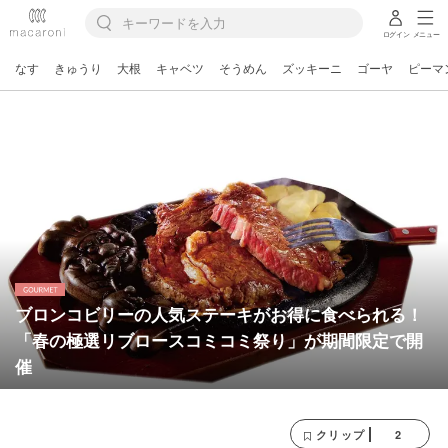
ログイン
メニュー
なす
きゅうり
大根
キャベツ
そうめん
ズッキーニ
ゴーヤ
ピーマ
ブロンコビリーの人気ステーキがお得に食べられる！
「春の極選リブロースコミコミ祭り」が期間限定で開
催
2
クリップ