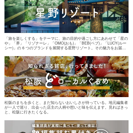
「旅を楽しくする」をテーマに、旅の目的や過ごし方にあわせて「星の
や」「界」「リゾナーレ」「OMO(おも)」「BEB(ベブ)」「LUCY(ルー
シー)」の 6 つのブランドを展開する星野リゾート。その魅力をお届け
する旅の連載。次の旅先探しのヒントにいかがですか？
松阪のまちを歩くと、まだ知らないおいしさが待っている。地元編集者
が一人で巡り、出会った店主の人柄や想いと味を伝えます。見ればきっ
と、松阪に行きたくなる。