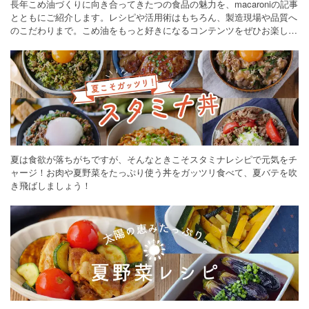
長年こめ油づくりに向き合ってきたつの食品の魅力を、macaroniの記事
とともにご紹介します。レシピや活用術はもちろん、製造現場や品質へ
のこだわりまで。こめ油をもっと好きになるコンテンツをぜひお楽しみ
ください。
夏は食欲が落ちがちですが、そんなときこそスタミナレシピで元気をチ
ャージ！お肉や夏野菜をたっぷり使う丼をガッツリ食べて、夏バテを吹
き飛ばしましょう！