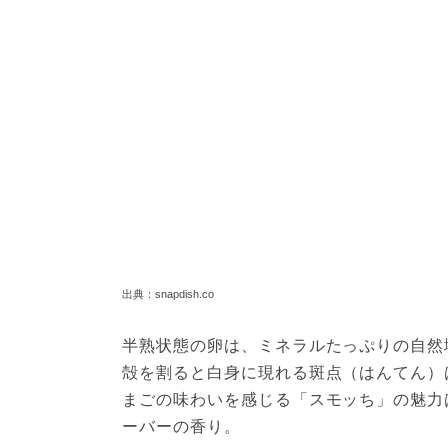
出典：snapdish.co
半熟状態の卵は、ミネラルたっぷりの自然
殻を割ると白身に現れる斑点（はんてん）
まごの味わいを感じる「スモッち」の魅力
ーバーの香り。