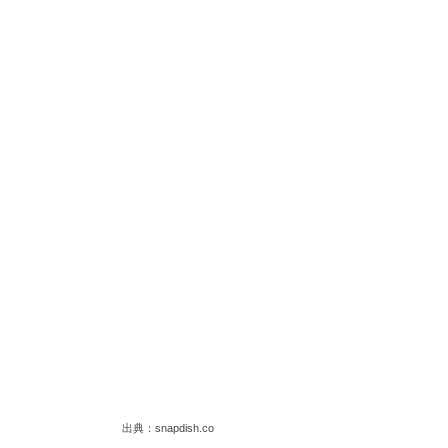
出典：snapdish.co