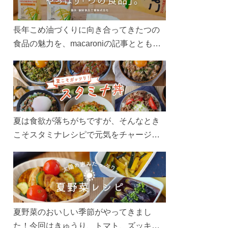
長年こめ油づくりに向き合ってきたつの
食品の魅力を、macaroniの記事とともに
ご紹介します。レシピや活用術はもちろ
ん、製造現場や品質へのこだわりまで。
こめ油をもっと好きになるコンテンツを
ぜひお楽しみください。
夏は食欲が落ちがちですが、そんなとき
こそスタミナレシピで元気をチャージ！
お肉や夏野菜をたっぷり使う丼をガッツ
リ食べて、夏バテを吹き飛ばしましょ
う！
夏野菜のおいしい季節がやってきまし
た！今回はきゅうり、トマト、ズッキー