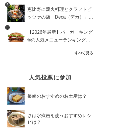
登場！サクッと香ばしい夏限定
4
恵比寿に薪火料理とクラフトピ
メニュー
ッツァの店「Deca（デカ）」が
オープン。旬素材を味わう新レ
5
【2026年最新】バーガーキング
ストラン
®の人気メニューランキング
TOP10！みんなのおすすめは？
すべて見る
人気投票に参加
長崎のおすすめのお土産は？
さば水煮缶を使うおすすめレシ
ピは？