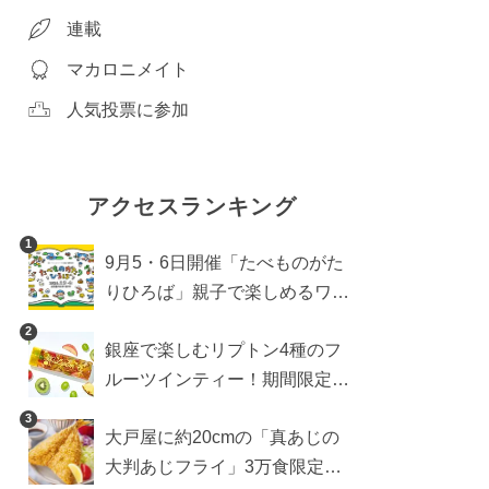
連載
マカロニメイト
人気投票に参加
アクセスランキング
1
9月5・6日開催「たべものがた
りひろば」親子で楽しめるワー
クショップや試食・キッチンカ
2
銀座で楽しむリプトン4種のフ
ーなどをご紹介
ルーツインティー！期間限定キ
ッチンカー登場
3
大戸屋に約20cmの「真あじの
大判あじフライ」3万食限定で