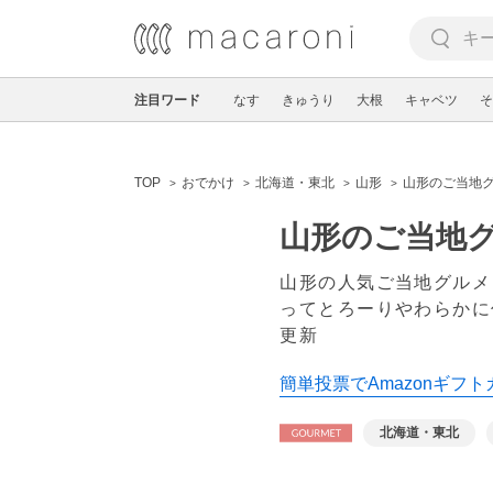
注目ワード
なす
きゅうり
大根
キャベツ
そ
TOP
おでかけ
北海道・東北
山形
山形のご当地
山形のご当地
山形の人気ご当地グルメ
ってとろーりやわらかに
更新
簡単投票でAmazonギフト
北海道・東北