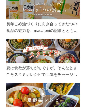
長年こめ油づくりに向き合ってきたつの
食品の魅力を、macaroniの記事とともに
ご紹介します。レシピや活用術はもちろ
ん、製造現場や品質へのこだわりまで。
こめ油をもっと好きになるコンテンツを
ぜひお楽しみください。
夏は食欲が落ちがちですが、そんなとき
こそスタミナレシピで元気をチャージ！
お肉や夏野菜をたっぷり使う丼をガッツ
リ食べて、夏バテを吹き飛ばしましょ
う！