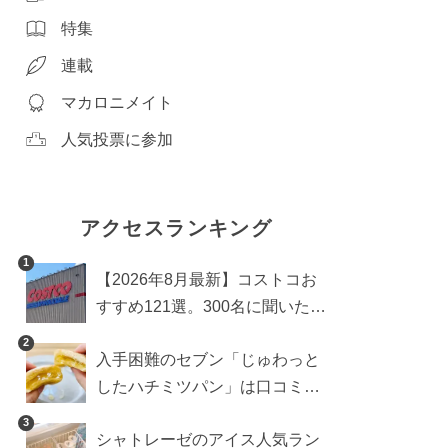
特集
連載
マカロニメイト
人気投票に参加
アクセスランキング
1
【2026年8月最新】コストコお
すすめ121選。300名に聞いた買
うべき人気1位＆部門別おすす
2
入手困難のセブン「じゅわっと
め商品も
したハチミツパン」は口コミ通
り？よりおいしくなる食べ方も
3
シャトレーゼのアイス人気ラン
検証