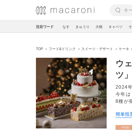
注目ワード
なす
きゅうり
大根
キャベツ
そ
TOP
フード&ドリンク
スイーツ・デザート
ケーキ
ウェ
ツ」
202
今年は 
8種が
簡単投票