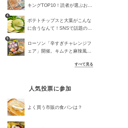
キングTOP10！読者が選ぶおす
すめ商品は？
4
ポテトチップスと大葉がこんな
に合うなんて！SNSで話題の食
べ方に手が止まらなくなった
5
ローソン「辛すぎチャレンジフ
ェア」開催。キムチと麻辣風の
激辛注意な2品を食べ比べ
すべて見る
人気投票に参加
よく買う市販の食パンは？