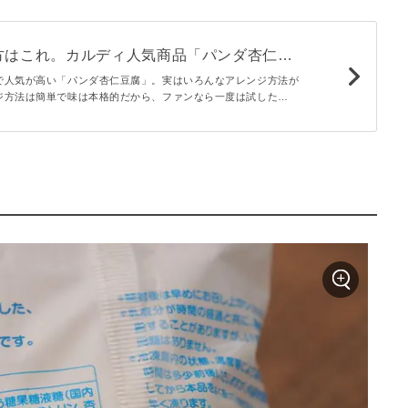
方はこれ。カルディ人気商品「パンダ杏仁豆
ジ5選！
で人気が高い「パンダ杏仁豆腐」。実はいろんなアレンジ方法が
ジ方法は簡単で味は本格的だから、ファンなら一度は試した
カルディの「パンダ杏仁豆腐」のおすすめアレンジ5選を紹介し