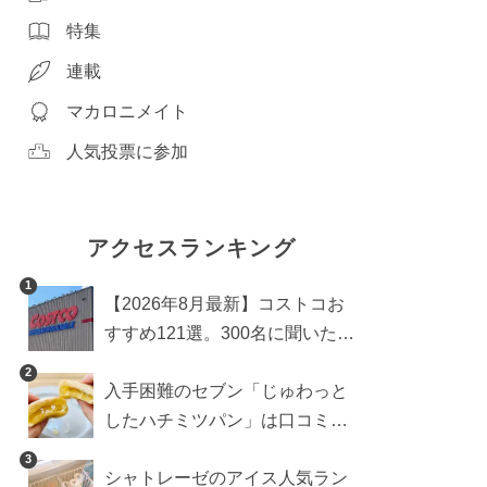
特集
連載
マカロニメイト
人気投票に参加
アクセスランキング
1
【2026年8月最新】コストコお
すすめ121選。300名に聞いた買
うべき人気1位＆部門別おすす
2
入手困難のセブン「じゅわっと
め商品も
したハチミツパン」は口コミ通
り？よりおいしくなる食べ方も
3
シャトレーゼのアイス人気ラン
検証