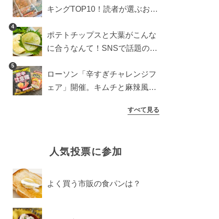
キングTOP10！読者が選ぶおす
すめ商品は？
4
ポテトチップスと大葉がこんな
に合うなんて！SNSで話題の食
べ方に手が止まらなくなった
5
ローソン「辛すぎチャレンジフ
ェア」開催。キムチと麻辣風の
激辛注意な2品を食べ比べ
すべて見る
人気投票に参加
よく買う市販の食パンは？