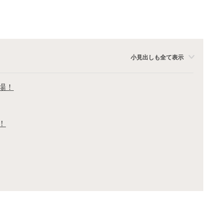
小見出しも全て表示
場！
！