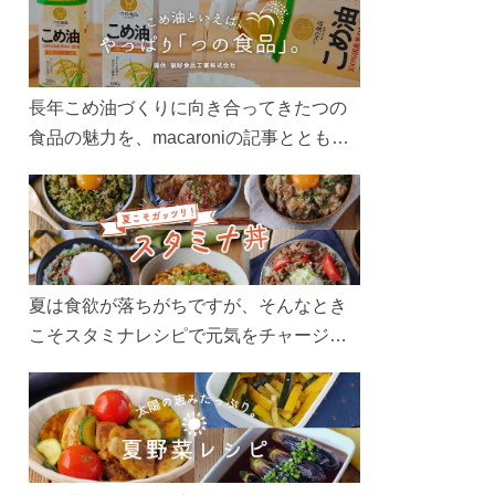
長年こめ油づくりに向き合ってきたつの
食品の魅力を、macaroniの記事とともに
ご紹介します。レシピや活用術はもちろ
ん、製造現場や品質へのこだわりまで。
こめ油をもっと好きになるコンテンツを
ぜひお楽しみください。
夏は食欲が落ちがちですが、そんなとき
こそスタミナレシピで元気をチャージ！
お肉や夏野菜をたっぷり使う丼をガッツ
リ食べて、夏バテを吹き飛ばしましょ
う！