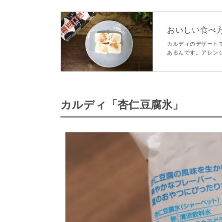
おいしい食べ
腐」のアレン
カルディのデザート
あるんです。アレン
い……！本記事では
ます。
カルディ「杏仁豆腐氷」