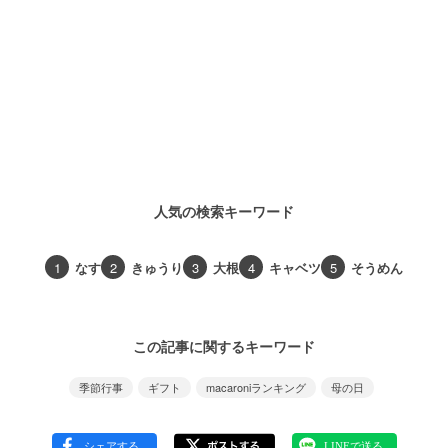
人気の検索キーワード
1
なす
2
きゅうり
3
大根
4
キャベツ
5
そうめん
この記事に関するキーワード
季節行事
ギフト
macaroniランキング
母の日