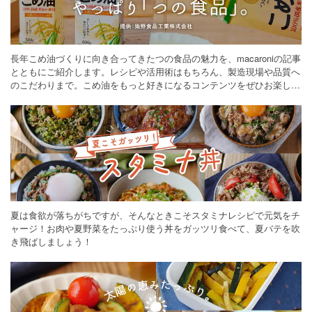
長年こめ油づくりに向き合ってきたつの食品の魅力を、macaroniの記事
とともにご紹介します。レシピや活用術はもちろん、製造現場や品質へ
のこだわりまで。こめ油をもっと好きになるコンテンツをぜひお楽しみ
ください。
夏は食欲が落ちがちですが、そんなときこそスタミナレシピで元気をチ
ャージ！お肉や夏野菜をたっぷり使う丼をガッツリ食べて、夏バテを吹
き飛ばしましょう！