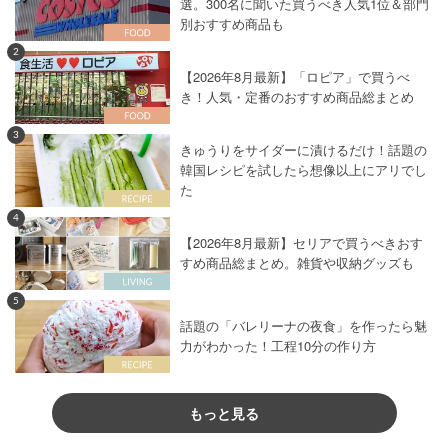
選。300名に聞いた買うべき人気1位＆部門
別おすすめ商品も
2
【2026年8月最新】「ロピア」で買うべ
き！人気・定番のおすすめ商品総まとめ
3
きゅうりをサイダーに漬けるだけ！話題の
韓国レシピを試したら想像以上にアリでし
た
4
【2026年8月最新】セリアで買うべきおす
すめ商品総まとめ。雑貨や収納グッズも
5
話題の「バレリーナの夜食」を作ったら魅
力がわかった！工程10分の作り方
もっと見る