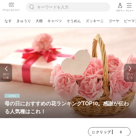
ログイン
メニュー
なす
きゅうり
大根
キャベツ
そうめん
ズッキーニ
ゴーヤ
ピーマ
前の
次の
記事
記事
母の日におすすめの花ランキングTOP10。感謝が伝わ
る人気種はこれ！
5
クリップ