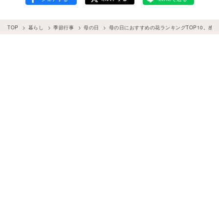
TOP
暮らし
季節行事
母の日
母の日におすすめの花ランキングTOP10。感