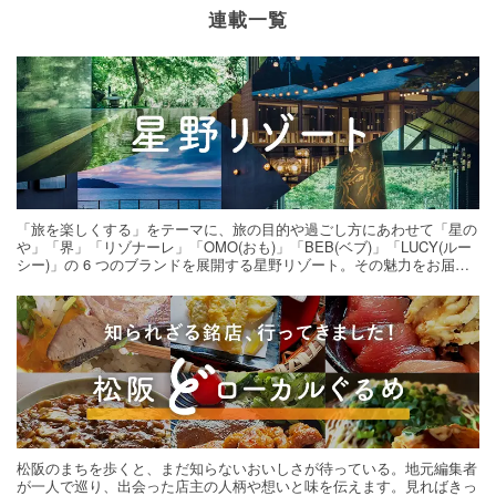
連載一覧
「旅を楽しくする」をテーマに、旅の目的や過ごし方にあわせて「星の
や」「界」「リゾナーレ」「OMO(おも)」「BEB(ベブ)」「LUCY(ルー
シー)」の 6 つのブランドを展開する星野リゾート。その魅力をお届け
する旅の連載。次の旅先探しのヒントにいかがですか？
松阪のまちを歩くと、まだ知らないおいしさが待っている。地元編集者
が一人で巡り、出会った店主の人柄や想いと味を伝えます。見ればきっ