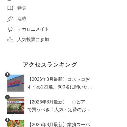
特集
連載
マカロニメイト
人気投票に参加
アクセスランキング
1
【2026年8月最新】コストコお
すすめ121選。300名に聞いた買
うべき人気1位＆部門別おすす
2
【2026年8月最新】「ロピア」
め商品も
で買うべき！人気・定番のおす
すめ商品総まとめ
3
【2026年8月最新】業務スーパ