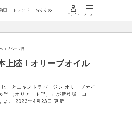
動画
トレンド
おすすめ
ログイン
メニュー
べ
2ページ目
本上陸！オリーブオイル
ーヒーとエキストラバージン オリーブオイ
to™ （オリアート™）」が新登場！コー
ますよ。
2023年4月23日 更新