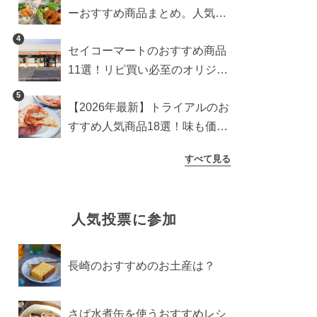
ーおすすめ商品まとめ。人気ラ
ンキング1位から定番アイテム
4
セイコーマートのおすすめ商品
まで
11選！リピ買い必至のオリジナ
ル商品を紹介
5
【2026年最新】トライアルのお
すすめ人気商品18選！味も価格
も満点の高コスパアイテム
すべて見る
人気投票に参加
長崎のおすすめのお土産は？
さば水煮缶を使うおすすめレシ