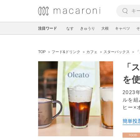
注目ワード
なす
きゅうり
大根
キャベツ
そ
TOP
フード&ドリンク
カフェ
スターバックス
「
「ス
を
202
ルを組
ヒー×
簡単投票