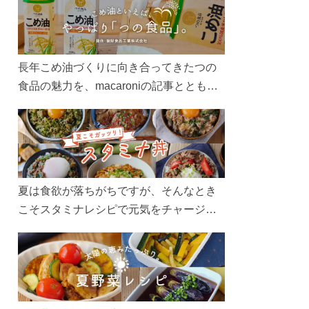
長年こめ油づくりに向き合ってきたつの
食品の魅力を、macaroniの記事とともに
ご紹介します。レシピや活用術はもちろ
ん、製造現場や品質へのこだわりまで。
こめ油をもっと好きになるコンテンツを
ぜひお楽しみください。
夏は食欲が落ちがちですが、そんなとき
こそスタミナレシピで元気をチャージ！
お肉や夏野菜をたっぷり使う丼をガッツ
リ食べて、夏バテを吹き飛ばしましょ
う！