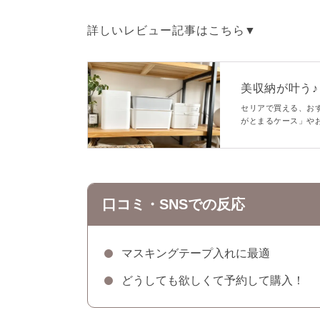
詳しいレビュー記事はこちら▼
美収納が叶う
用例付き】
セリアで買える、お
がとまるケース」や
れ使用例付きなので
口コミ・SNSでの反応
マスキングテープ入れに最適
どうしても欲しくて予約して購入！