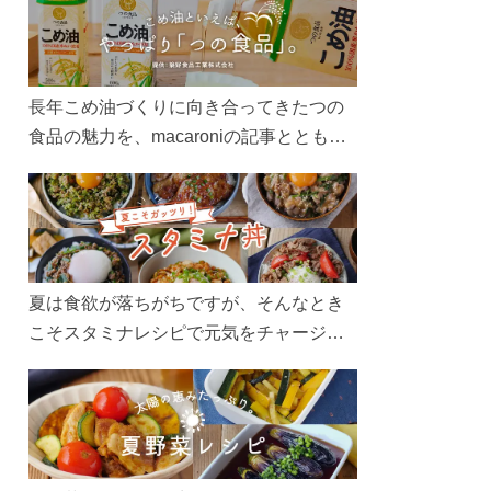
長年こめ油づくりに向き合ってきたつの
食品の魅力を、macaroniの記事とともに
ご紹介します。レシピや活用術はもちろ
ん、製造現場や品質へのこだわりまで。
こめ油をもっと好きになるコンテンツを
ぜひお楽しみください。
夏は食欲が落ちがちですが、そんなとき
こそスタミナレシピで元気をチャージ！
お肉や夏野菜をたっぷり使う丼をガッツ
リ食べて、夏バテを吹き飛ばしましょ
う！