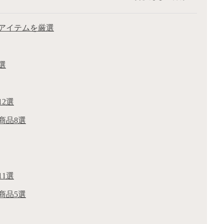
アイテムを厳選
選
2選
商品8選
1選
商品5選