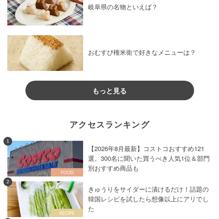
岐阜県の名物といえば？
おむすび権米衛で好きなメニューは？
もっと見る
アクセスランキング
1
【2026年8月最新】コストコおすすめ121
選。300名に聞いた買うべき人気1位＆部門
別おすすめ商品も
2
きゅうりをサイダーに漬けるだけ！話題の
韓国レシピを試したら想像以上にアリでし
た