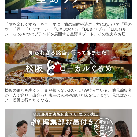
「旅を楽しくする」をテーマに、旅の目的や過ごし方にあわせて「星の
や」「界」「リゾナーレ」「OMO(おも)」「BEB(ベブ)」「LUCY(ルー
シー)」の 6 つのブランドを展開する星野リゾート。その魅力をお届け
する旅の連載。次の旅先探しのヒントにいかがですか？
松阪のまちを歩くと、まだ知らないおいしさが待っている。地元編集者
が一人で巡り、出会った店主の人柄や想いと味を伝えます。見ればきっ
と、松阪に行きたくなる。