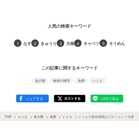
人気の検索キーワード
1
なす
2
きゅうり
3
大根
4
キャベツ
5
そうめん
この記事に関するキーワード
魚介類
食材の雑学
魚卵
いくら
TOP
レシピ
魚介類
魚卵
いくら
いくらの賞味期限はどのくらい？冷蔵・