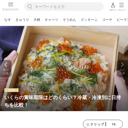
ログイン
メニュー
なす
きゅうり
大根
キャベツ
そうめん
ズッキーニ
ゴーヤ
ピーマ
前の
次の
記事
記事
いくらの賞味期限はどのくらい？冷蔵・冷凍別に日持
ちを比較！
10
クリップ