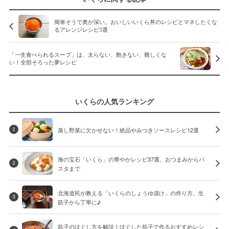
簡単そうで奥が深い。おいしいいくら丼のレシピとマネしたくな
るアレンジレシピ3選
「一生食べられるスープ」は、太らない、飽きない、難しくな
い！全部そろった夢レシピ
いくらの人気ランキング
蒸し野菜に欠かせない！絶品やみつきソースレシピ12選
1
海の宝石「いくら」の華やかレシピ37選。おつまみからパ
2
スタまで
北海道民が教える「いくらのしょうゆ漬け」の作り方。生
3
筋子から丁寧に♪
筋子のほぐし方を解説！ほぐした筋子で作るおすすめレシ