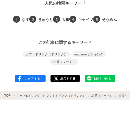
人気の検索キーワード
1
なす
2
きゅうり
3
大根
4
キャベツ
5
そうめん
この記事に関するキーワード
ソフトドリンク（ドリンク）
macaroniランキング
紅茶（フード）
TOP
フード&ドリンク
ソフトドリンク（ドリンク）
紅茶（フード）
市販ペ