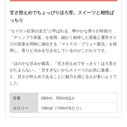
甘さ控えめでちょっぴりほろ苦。スイーツと相性ば
っちり
“セイロン紅茶の女王”と呼ばれる、華やかな香りが特長の
「ディンブラ茶葉」を使用。細かく粉砕した茶葉と通常サイ
ズの茶葉を同時に抽出する「マイクロ・ブリュー製法」を採
用し、香りと渋みを引き出しているのがこだわりです。

「ほのかな甘みが最高」「甘さ控えめですっきり！ほろ苦さ
がたまらない」「甘すぎないからスイーツのお供に最適」
と、甘さが控えめであることに魅力を感じる人が多いようで
した。
容量
280ml、500mlほか
カロリー
16kcal（100ml当たり）