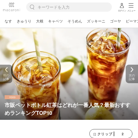
ログイン
メニュー
なす
きゅうり
大根
キャベツ
そうめん
ズッキーニ
ゴーヤ
ピーマ
前の
次の
記事
記事
市販ペットボトル紅茶はどれが一番人気？最新おすす
めランキングTOP10
2
クリップ