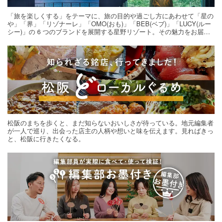
「旅を楽しくする」をテーマに、旅の目的や過ごし方にあわせて「星の
や」「界」「リゾナーレ」「OMO(おも)」「BEB(ベブ)」「LUCY(ルー
シー)」の 6 つのブランドを展開する星野リゾート。その魅力をお届け
する旅の連載。次の旅先探しのヒントにいかがですか？
松阪のまちを歩くと、まだ知らないおいしさが待っている。地元編集者
が一人で巡り、出会った店主の人柄や想いと味を伝えます。見ればきっ
と、松阪に行きたくなる。