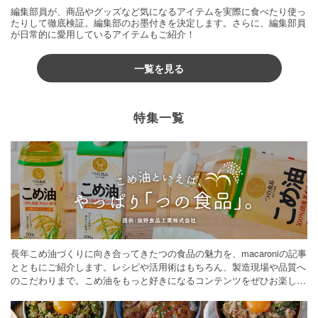
編集部員が、商品やグッズなど気になるアイテムを実際に食べたり使っ
たりして徹底検証。編集部のお墨付きを決定します。さらに、編集部員
が日常的に愛用しているアイテムもご紹介！
一覧を見る
特集一覧
長年こめ油づくりに向き合ってきたつの食品の魅力を、macaroniの記事
とともにご紹介します。レシピや活用術はもちろん、製造現場や品質へ
のこだわりまで。こめ油をもっと好きになるコンテンツをぜひお楽しみ
ください。