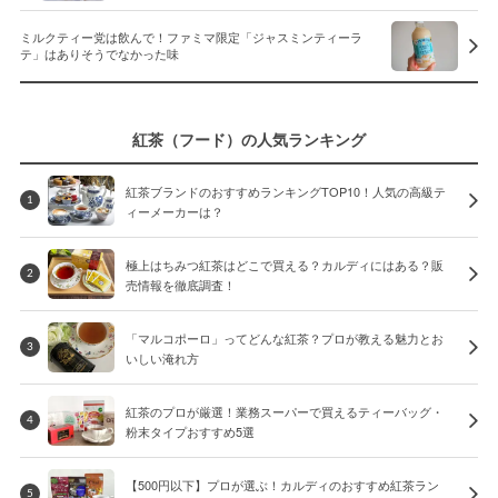
ミルクティー党は飲んで！ファミマ限定「ジャスミンティーラ
テ」はありそうでなかった味
紅茶（フード）の人気ランキング
紅茶ブランドのおすすめランキングTOP10！人気の高級テ
1
ィーメーカーは？
極上はちみつ紅茶はどこで買える？カルディにはある？販
2
売情報を徹底調査！
「マルコポーロ」ってどんな紅茶？プロが教える魅力とお
3
いしい淹れ方
紅茶のプロが厳選！業務スーパーで買えるティーバッグ・
4
粉末タイプおすすめ5選
【500円以下】プロが選ぶ！カルディのおすすめ紅茶ラン
5