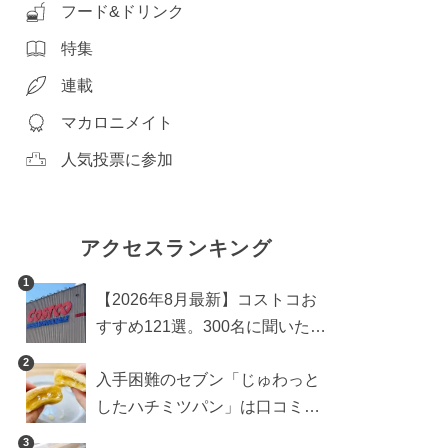
フード&ドリンク
特集
連載
マカロニメイト
人気投票に参加
アクセスランキング
1
【2026年8月最新】コストコお
すすめ121選。300名に聞いた買
うべき人気1位＆部門別おすす
2
入手困難のセブン「じゅわっと
め商品も
したハチミツパン」は口コミ通
り？よりおいしくなる食べ方も
3