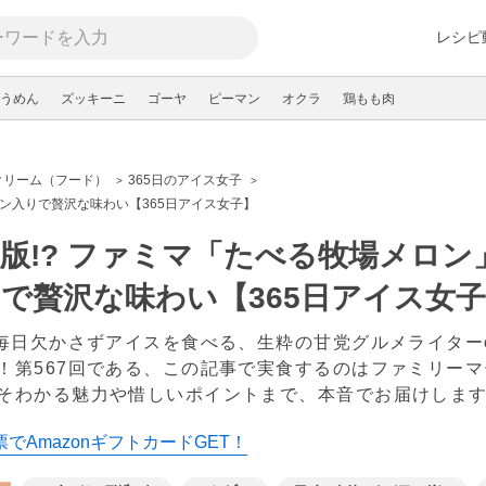
レシピ
うめん
ズッキーニ
ゴーヤ
ピーマン
オクラ
鶏もも肉
クリーム（フード）
365日のアイス女子
ン入りで贅沢な味わい【365日アイス女子】
版!? ファミマ「たべる牧場メロ
で贅沢な味わい【365日アイス女
日毎日欠かさずアイスを食べる、生粋の甘党グルメライターc
！第567回である、この記事で実食するのはファミリー
そわかる魅力や惜しいポイントまで、本音でお届けしま
でAmazonギフトカードGET！