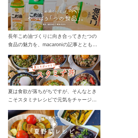
長年こめ油づくりに向き合ってきたつの
食品の魅力を、macaroniの記事とともに
ご紹介します。レシピや活用術はもちろ
ん、製造現場や品質へのこだわりまで。
こめ油をもっと好きになるコンテンツを
ぜひお楽しみください。
夏は食欲が落ちがちですが、そんなとき
こそスタミナレシピで元気をチャージ！
お肉や夏野菜をたっぷり使う丼をガッツ
リ食べて、夏バテを吹き飛ばしましょ
う！