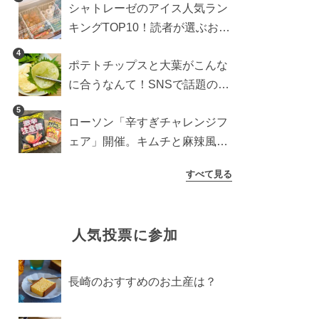
シャトレーゼのアイス人気ラン
検証
キングTOP10！読者が選ぶおす
すめ商品は？
4
ポテトチップスと大葉がこんな
に合うなんて！SNSで話題の食
べ方に手が止まらなくなった
5
ローソン「辛すぎチャレンジフ
ェア」開催。キムチと麻辣風の
激辛注意な2品を食べ比べ
すべて見る
人気投票に参加
長崎のおすすめのお土産は？