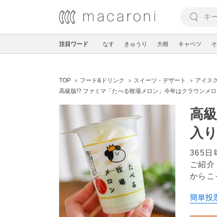
注目ワード
なす
きゅうり
大根
キャベツ
そ
TOP
フード&ドリンク
スイーツ・デザート
アイス
高級版!? ファミマ「たべる牧場メロン」今年はクラウンメロ
高級
入り
365
ご紹介
からこ
簡単投票