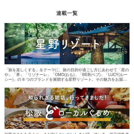
連載一覧
「旅を楽しくする」をテーマに、旅の目的や過ごし方にあわせて「星の
や」「界」「リゾナーレ」「OMO(おも)」「BEB(ベブ)」「LUCY(ルー
シー)」の 6 つのブランドを展開する星野リゾート。その魅力をお届け
する旅の連載。次の旅先探しのヒントにいかがですか？