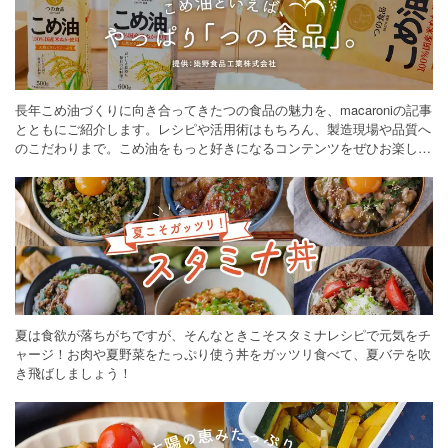
長年こめ油づくりに向き合ってきたつの食品の魅力を、macaroniの記事
とともにご紹介します。レシピや活用術はもちろん、製造現場や品質へ
のこだわりまで。こめ油をもっと好きになるコンテンツをぜひお楽しみ
ください。
夏は食欲が落ちがちですが、そんなときこそスタミナレシピで元気をチ
ャージ！お肉や夏野菜をたっぷり使う丼をガッツリ食べて、夏バテを吹
き飛ばしましょう！