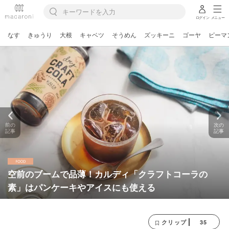
ログイン
メニュー
なす
きゅうり
大根
キャベツ
そうめん
ズッキーニ
ゴーヤ
ピーマ
前の
次の
記事
記事
空前のブームで品薄！カルディ「クラフトコーラの
素」はパンケーキやアイスにも使える
35
クリップ