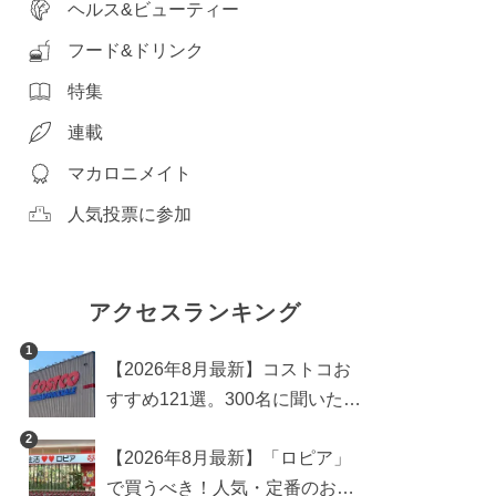
ヘルス&ビューティー
フード&ドリンク
特集
連載
マカロニメイト
人気投票に参加
アクセスランキング
1
【2026年8月最新】コストコお
すすめ121選。300名に聞いた買
うべき人気1位＆部門別おすす
2
【2026年8月最新】「ロピア」
め商品も
で買うべき！人気・定番のおす