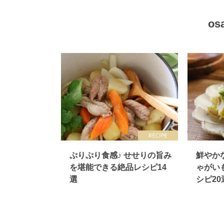
os
ぷりぷり食感♪ せせりの旨み
鮮やか
を堪能できる絶品レシピ14
ゃがい
選
シピ20