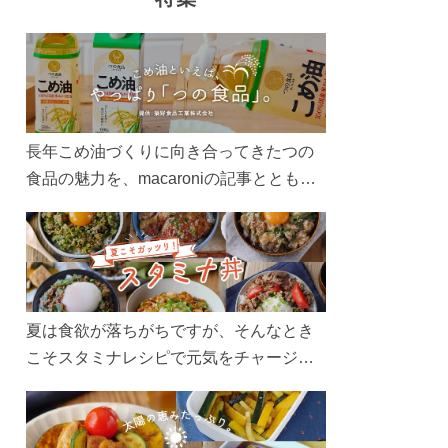
長年こめ油づくりに向き合ってきたつの
食品の魅力を、macaroniの記事とともに
ご紹介します。レシピや活用術はもちろ
ん、製造現場や品質へのこだわりまで。
こめ油をもっと好きになるコンテンツを
ぜひお楽しみください。
夏は食欲が落ちがちですが、そんなとき
こそスタミナレシピで元気をチャージ！
お肉や夏野菜をたっぷり使う丼をガッツ
リ食べて、夏バテを吹き飛ばしましょ
う！