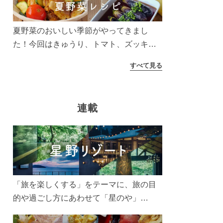
夏野菜のおいしい季節がやってきまし
た！今回はきゅうり、トマト、ズッキー
ニなどを使ったレシピをご紹介します。
すべて見る
太陽の光をたっぷりあびた夏野菜は栄養
もたっぷり。美味しく食べてパワーチャ
ージしましょう♪
連載
「旅を楽しくする」をテーマに、旅の目
的や過ごし方にあわせて「星のや」
「界」「リゾナーレ」「OMO(おも)」「B