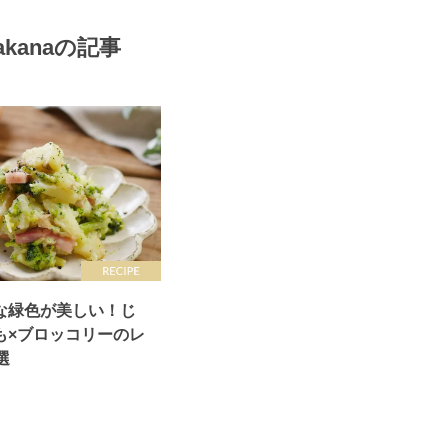
akanaの記事
な緑色が美しい！じ
も×ブロッコリーのレ
選