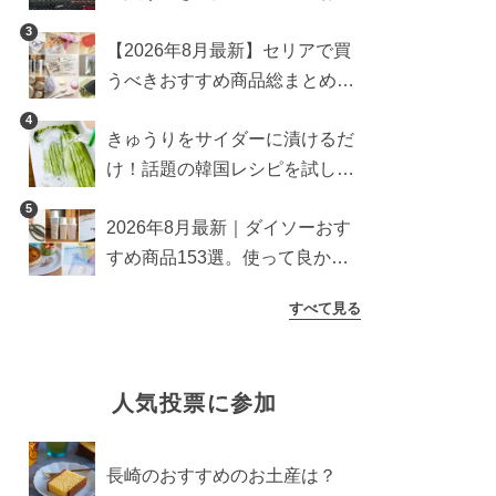
すめ商品総まとめ
3
【2026年8月最新】セリアで買
うべきおすすめ商品総まとめ。
雑貨や収納グッズも
4
きゅうりをサイダーに漬けるだ
け！話題の韓国レシピを試した
ら想像以上にアリでした
5
2026年8月最新｜ダイソーおす
すめ商品153選。使って良かっ
た神アイテムを厳選
すべて見る
人気投票に参加
長崎のおすすめのお土産は？