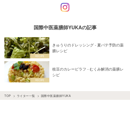
国際中医薬膳師YUKAの記事
きゅうりのドレッシング - 夏バテ予防の薬
膳レシピ
枝豆のカレーピラフ - むくみ解消の薬膳レ
シピ
TOP
ライター一覧
国際中医薬膳師YUKA