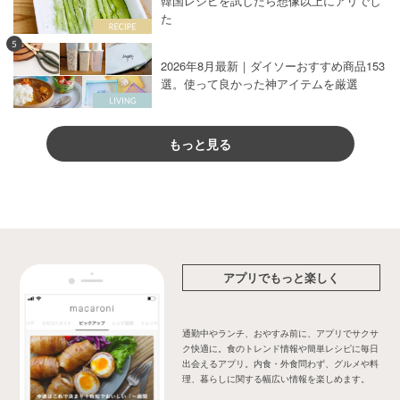
韓国レシピを試したら想像以上にアリでし
た
5
2026年8月最新｜ダイソーおすすめ商品153
選。使って良かった神アイテムを厳選
もっと見る
アプリでもっと楽しく
通勤中やランチ、おやすみ前に、アプリでサクサ
ク快適に。食のトレンド情報や簡単レシピに毎日
出会えるアプリ。内食・外食問わず、グルメや料
理、暮らしに関する幅広い情報を楽しめます。