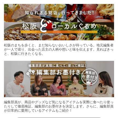
する旅の連載。次の旅先探しのヒントにいかがですか？
松阪のまちを歩くと、まだ知らないおいしさが待っている。地元編集者
が一人で巡り、出会った店主の人柄や想いと味を伝えます。見ればきっ
と、松阪に行きたくなる。
編集部員が、商品やグッズなど気になるアイテムを実際に食べたり使っ
たりして徹底検証。編集部のお墨付きを決定します。さらに、編集部員
が日常的に愛用しているアイテムもご紹介！