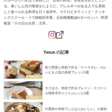
のヨーロッパ生活で習得した「世界の料理」を得意分野としてい
る。食いしん坊の嗅覚をたよりに、アレルギーがある人でも美味
しく食べられる料理を日々追求中。マクロビオティック・クッキ
ングスクール・リマ師範科卒業。元幼稚園教諭inヨーロッパ。料理
教室「ケの日の台所」主宰。
Yasue.の記事
彩り野菜と米粉で作る「ケークサレ」のレ
シピ＆人気の具材アレンジ3選
サクほろ。米粉で作るプレーン・スコーン
＆簡単手作りジャムレシピ3選
片栗粉や米粉でこんなにおいしい。小麦粉