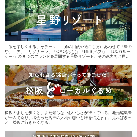
「旅を楽しくする」をテーマに、旅の目的や過ごし方にあわせて「星の
や」「界」「リゾナーレ」「OMO(おも)」「BEB(ベブ)」「LUCY(ルー
シー)」の 6 つのブランドを展開する星野リゾート。その魅力をお届け
する旅の連載。次の旅先探しのヒントにいかがですか？
松阪のまちを歩くと、まだ知らないおいしさが待っている。地元編集者
が一人で巡り、出会った店主の人柄や想いと味を伝えます。見ればきっ
と、松阪に行きたくなる。