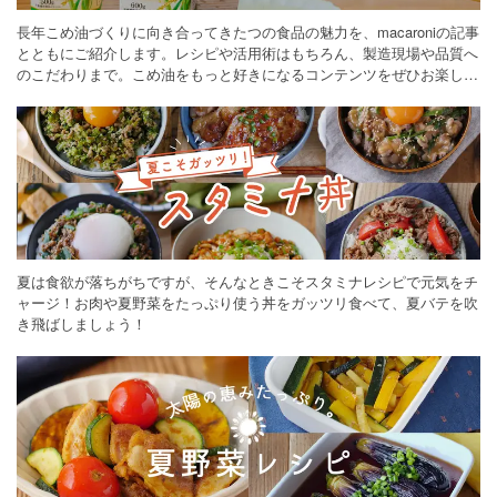
長年こめ油づくりに向き合ってきたつの食品の魅力を、macaroniの記事
とともにご紹介します。レシピや活用術はもちろん、製造現場や品質へ
のこだわりまで。こめ油をもっと好きになるコンテンツをぜひお楽しみ
ください。
夏は食欲が落ちがちですが、そんなときこそスタミナレシピで元気をチ
ャージ！お肉や夏野菜をたっぷり使う丼をガッツリ食べて、夏バテを吹
き飛ばしましょう！