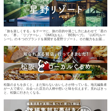
「旅を楽しくする」をテーマに、旅の目的や過ごし方にあわせて「星の
や」「界」「リゾナーレ」「OMO(おも)」「BEB(ベブ)」「LUCY(ルー
シー)」の 6 つのブランドを展開する星野リゾート。その魅力をお届け
する旅の連載。次の旅先探しのヒントにいかがですか？
松阪のまちを歩くと、まだ知らないおいしさが待っている。地元編集者
が一人で巡り、出会った店主の人柄や想いと味を伝えます。見ればきっ
と、松阪に行きたくなる。