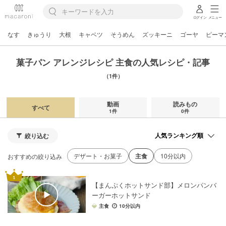
ログイン
メニュー
なす
きゅうり
大根
キャベツ
そうめん
ズッキーニ
ゴーヤ
ピーマ
菓子パン アレンジレシピ 主食の人気レシピ・記事
（1件）
動画
読みもの
すべて
1件
0件
絞り込む
デザート・お菓子
主食
10分以内
おすすめの絞り込み
【まんぷくホットサンド部】メロンパンバ
ーガーホットサンド
主食
10分以内