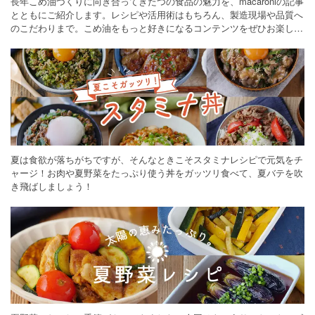
長年こめ油づくりに向き合ってきたつの食品の魅力を、macaroniの記事
とともにご紹介します。レシピや活用術はもちろん、製造現場や品質へ
のこだわりまで。こめ油をもっと好きになるコンテンツをぜひお楽しみ
ください。
夏は食欲が落ちがちですが、そんなときこそスタミナレシピで元気をチ
ャージ！お肉や夏野菜をたっぷり使う丼をガッツリ食べて、夏バテを吹
き飛ばしましょう！