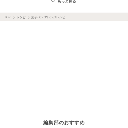
もっと見る
アレンジレシピ
×
焼きそば麺
アレンジレシピ
×
焼きそば
アレンジレシピ
×
レトルト食品
アレンジレシピ
×
お弁当
TOP
レシピ
菓子パン アレンジレシピ
アレンジレシピ
×
作り置き
編集部のおすすめ