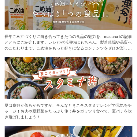
長年こめ油づくりに向き合ってきたつの食品の魅力を、macaroniの記事
とともにご紹介します。レシピや活用術はもちろん、製造現場や品質へ
のこだわりまで。こめ油をもっと好きになるコンテンツをぜひお楽しみ
ください。
夏は食欲が落ちがちですが、そんなときこそスタミナレシピで元気をチ
ャージ！お肉や夏野菜をたっぷり使う丼をガッツリ食べて、夏バテを吹
き飛ばしましょう！