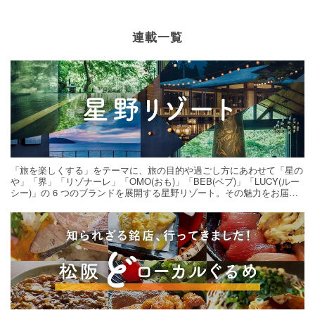
連載一覧
「旅を楽しくする」をテーマに、旅の目的や過ごし方にあわせて「星の
や」「界」「リゾナーレ」「OMO(おも)」「BEB(ベブ)」「LUCY(ルー
シー)」の 6 つのブランドを展開する星野リゾート。その魅力をお届け
する旅の連載。次の旅先探しのヒントにいかがですか？