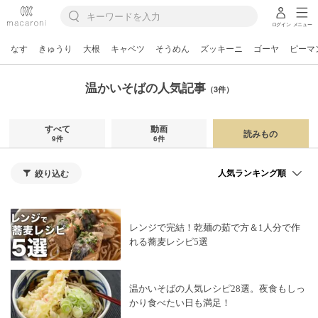
ログイン
メニュー
なす
きゅうり
大根
キャベツ
そうめん
ズッキーニ
ゴーヤ
ピーマ
温かいそばの人気記事
（3件）
すべて
動画
読みもの
9件
6件
絞り込む
レンジで完結！乾麺の茹で方＆1人分で作
れる蕎麦レシピ5選
温かいそばの人気レシピ28選。夜食もしっ
かり食べたい日も満足！