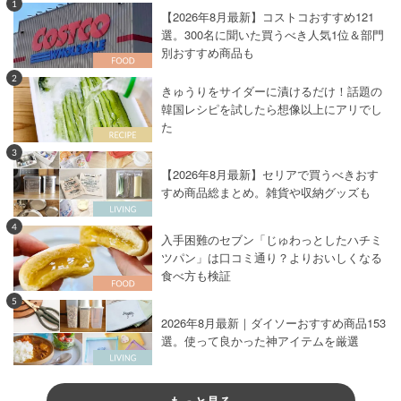
1
【2026年8月最新】コストコおすすめ121
選。300名に聞いた買うべき人気1位＆部門
別おすすめ商品も
2
きゅうりをサイダーに漬けるだけ！話題の
韓国レシピを試したら想像以上にアリでし
た
3
【2026年8月最新】セリアで買うべきおす
すめ商品総まとめ。雑貨や収納グッズも
4
入手困難のセブン「じゅわっとしたハチミ
ツパン」は口コミ通り？よりおいしくなる
食べ方も検証
5
2026年8月最新｜ダイソーおすすめ商品153
選。使って良かった神アイテムを厳選
もっと見る