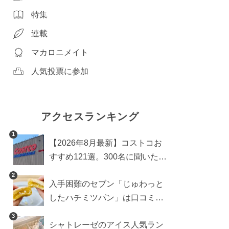
特集
連載
マカロニメイト
人気投票に参加
アクセスランキング
1
【2026年8月最新】コストコお
すすめ121選。300名に聞いた買
うべき人気1位＆部門別おすす
2
入手困難のセブン「じゅわっと
め商品も
したハチミツパン」は口コミ通
り？よりおいしくなる食べ方も
3
シャトレーゼのアイス人気ラン
検証