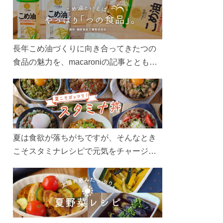
長年こめ油づくりに向き合ってきたつの
食品の魅力を、macaroniの記事とともに
ご紹介します。レシピや活用術はもちろ
ん、製造現場や品質へのこだわりまで。
こめ油をもっと好きになるコンテンツを
ぜひお楽しみください。
夏は食欲が落ちがちですが、そんなとき
こそスタミナレシピで元気をチャージ！
お肉や夏野菜をたっぷり使う丼をガッツ
リ食べて、夏バテを吹き飛ばしましょ
う！