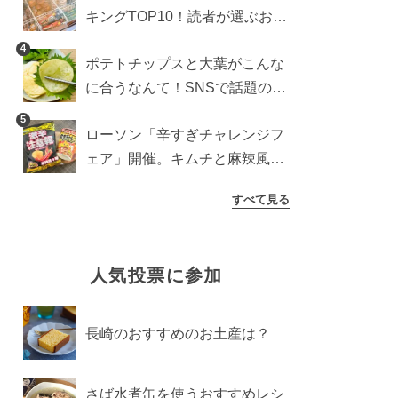
キングTOP10！読者が選ぶおす
すめ商品は？
4
ポテトチップスと大葉がこんな
に合うなんて！SNSで話題の食
べ方に手が止まらなくなった
5
ローソン「辛すぎチャレンジフ
ェア」開催。キムチと麻辣風の
激辛注意な2品を食べ比べ
すべて見る
人気投票に参加
長崎のおすすめのお土産は？
さば水煮缶を使うおすすめレシ