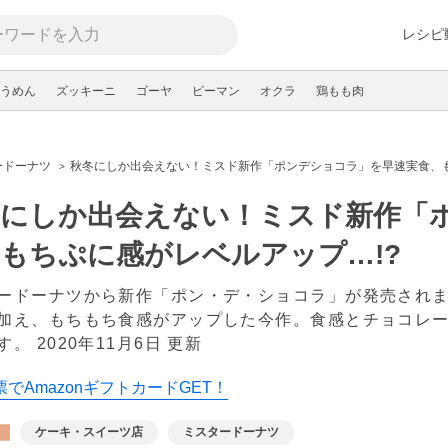
レシピ
うめん
ズッキーニ
ゴーヤ
ピーマン
オクラ
鶏もも肉
ードーナツ
秋冬にしか出会えない！ミスド新作「ポンデショコラ」を早速実食、も
冬にしか出会えない！ミスド新作「
もちぷに感がレベルアップ…!?
ードーナツから新作「ポン・デ・ショコラ」が発売され
加え、もちもち食感がアップした今作。食感とチョコレー
す。
2020年11月6日 更新
でAmazonギフトカードGET！
ケーキ・スイーツ店
ミスタードーナツ