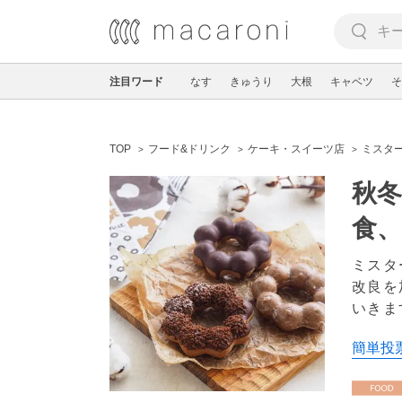
注目ワード
なす
きゅうり
大根
キャベツ
そ
TOP
フード&ドリンク
ケーキ・スイーツ店
ミスタ
秋
食、
ミスタ
改良を
いきま
簡単投票