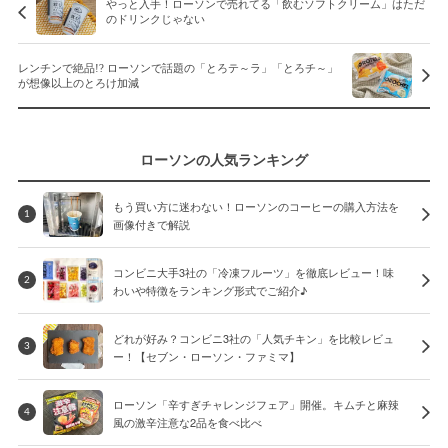
やっと入手！ローソンで売れてる「飲むソフトクリーム」はただ
のドリンクじゃない
レンチンで絶品!? ローソンで話題の「とろテ～ラ」「とろチ～」
が想像以上のとろけ加減
ローソンの人気ランキング
もう買い方に迷わない！ローソンのコーヒーの購入方法を
1
画像付きで解説
コンビニ大手3社の「冷凍フルーツ」を徹底レビュー！味
2
わいや特徴をランキング形式でご紹介♪
どれが好み？コンビニ3社の「人気チキン」を比較レビュ
3
ー！【セブン・ローソン・ファミマ】
ローソン「辛すぎチャレンジフェア」開催。キムチと麻辣
4
風の激辛注意な2品を食べ比べ