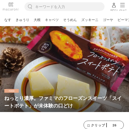
ログイン
メニュー
なす
きゅうり
大根
キャベツ
そうめん
ズッキーニ
ゴーヤ
ピーマ
前の
次の
記事
記事
ねっとり濃厚。ファミマのフローズンスイーツ「スイ
ートポテト」が未体験の口どけ
26
クリップ