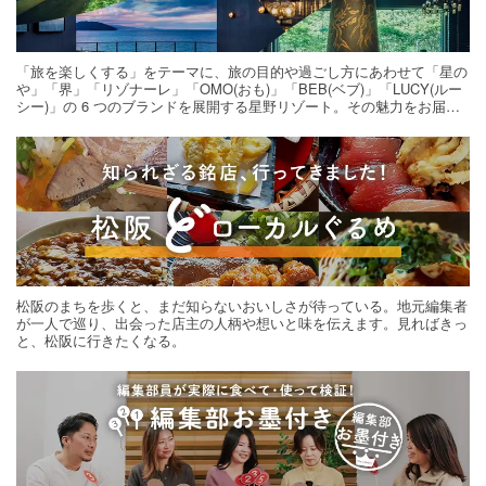
「旅を楽しくする」をテーマに、旅の目的や過ごし方にあわせて「星の
や」「界」「リゾナーレ」「OMO(おも)」「BEB(ベブ)」「LUCY(ルー
シー)」の 6 つのブランドを展開する星野リゾート。その魅力をお届け
する旅の連載。次の旅先探しのヒントにいかがですか？
松阪のまちを歩くと、まだ知らないおいしさが待っている。地元編集者
が一人で巡り、出会った店主の人柄や想いと味を伝えます。見ればきっ
と、松阪に行きたくなる。