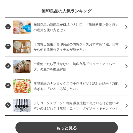
無印良品の人気ランキング
無印良品の新商品がSNSで大注目！「調味料用小分け袋」
1
の意外な使い方とは？
【防災士愛用】無印良品の防災グッズおすすめ11選。日常
2
から使える優秀アイテムが勢ぞろい
一度使ったら手放せない！無印良品「ジュートマイバッ
3
グ」の魅力を徹底解剖
無印良品のナンミックスで手作りピザ！試した結果「万能
4
過ぎる」「いろいろ試したい」
シリコーンスプーン10種を徹底比較！似ているけど使いや
5
すいのはどれ？【無印・ニトリ・ダイソー・キャンドゥ】
もっと見る