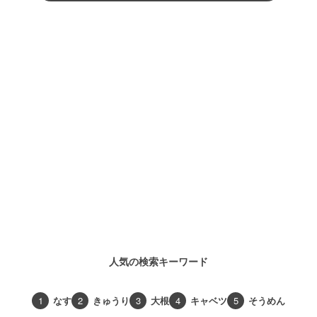
人気の検索キーワード
1
なす
2
きゅうり
3
大根
4
キャベツ
5
そうめん