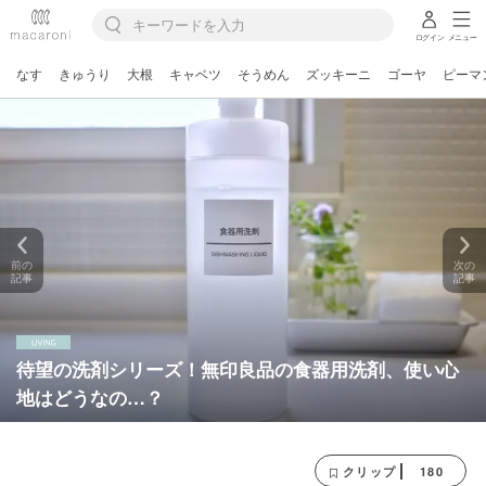
ログイン
メニュー
なす
きゅうり
大根
キャベツ
そうめん
ズッキーニ
ゴーヤ
ピーマ
前の
次の
記事
記事
待望の洗剤シリーズ！無印良品の食器用洗剤、使い心
地はどうなの…？
180
クリップ