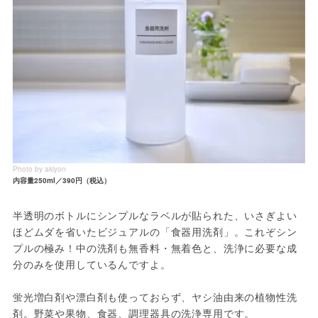
Photo by akiyon
内容量250ml／390円（税込）
半透明のボトルにシンプルなラベルが貼られた、いさぎよい
ほどムダを省いたビジュアルの「食器用洗剤」。これぞシン
プルの極み！中の洗剤も無香料・無着色と、洗浄に必要な成
分のみを使用しているんですよ。

蛍光増白剤や漂白剤も使っておらず、ヤシ油由来の植物性洗
剤。野菜や果物、食器、調理器具の洗浄専用です。