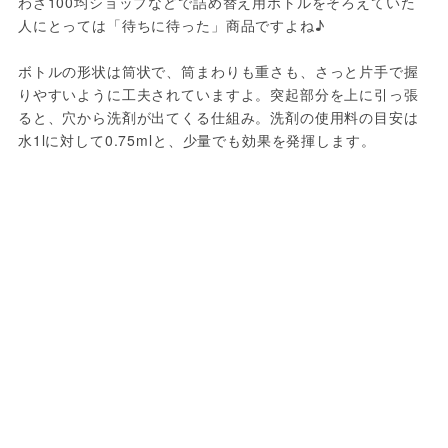
わざ100均ショップなどで詰め替え用ボトルをそろえていた
人にとっては「待ちに待った」商品ですよね♪

ボトルの形状は筒状で、筒まわりも重さも、さっと片手で握
りやすいように工夫されていますよ。突起部分を上に引っ張
ると、穴から洗剤が出てくる仕組み。洗剤の使用料の目安は
水1lに対して0.75mlと、少量でも効果を発揮します。