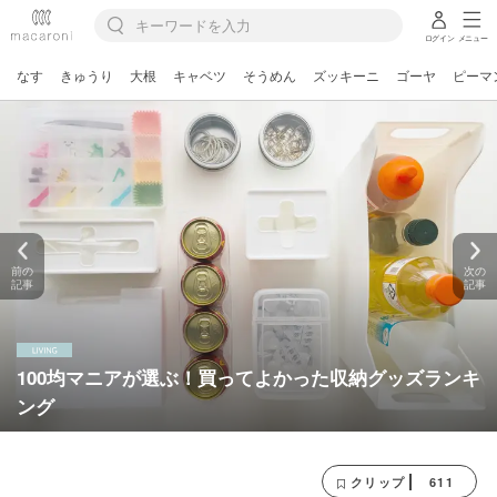
ログイン
メニュー
なす
きゅうり
大根
キャベツ
そうめん
ズッキーニ
ゴーヤ
ピーマ
前の
次の
記事
記事
100均マニアが選ぶ！買ってよかった収納グッズランキ
ング
611
クリップ