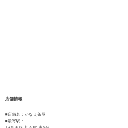
店舗情報
■店舗名：かなえ茶屋

■最寄駅：

JR飯田線 切石駅 車5分
