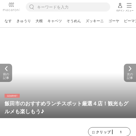
ログイン
メニュー
なす
きゅうり
大根
キャベツ
そうめん
ズッキーニ
ゴーヤ
ピーマ
前の
次の
記事
記事
飯田市のおすすめランチスポット厳選４店！観光もグ
ルメも楽しもう♪
1
クリップ