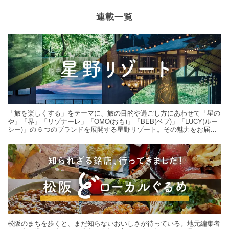
連載一覧
「旅を楽しくする」をテーマに、旅の目的や過ごし方にあわせて「星の
や」「界」「リゾナーレ」「OMO(おも)」「BEB(ベブ)」「LUCY(ルー
シー)」の 6 つのブランドを展開する星野リゾート。その魅力をお届け
する旅の連載。次の旅先探しのヒントにいかがですか？
松阪のまちを歩くと、まだ知らないおいしさが待っている。地元編集者