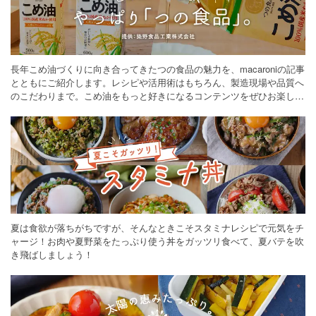
長年こめ油づくりに向き合ってきたつの食品の魅力を、macaroniの記事
とともにご紹介します。レシピや活用術はもちろん、製造現場や品質へ
のこだわりまで。こめ油をもっと好きになるコンテンツをぜひお楽しみ
ください。
夏は食欲が落ちがちですが、そんなときこそスタミナレシピで元気をチ
ャージ！お肉や夏野菜をたっぷり使う丼をガッツリ食べて、夏バテを吹
き飛ばしましょう！