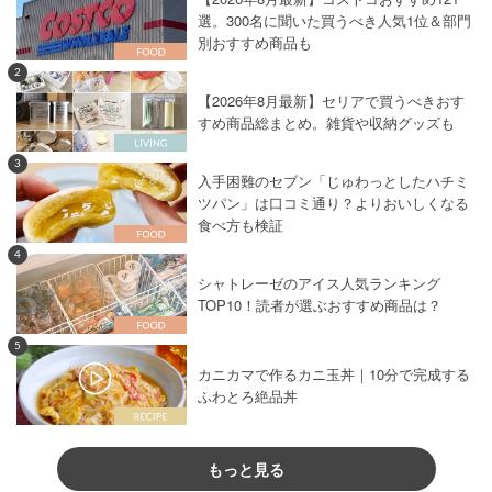
選。300名に聞いた買うべき人気1位＆部門
別おすすめ商品も
2
【2026年8月最新】セリアで買うべきおす
すめ商品総まとめ。雑貨や収納グッズも
3
入手困難のセブン「じゅわっとしたハチミ
ツパン」は口コミ通り？よりおいしくなる
食べ方も検証
4
シャトレーゼのアイス人気ランキング
TOP10！読者が選ぶおすすめ商品は？
5
カニカマで作るカニ玉丼｜10分で完成する
ふわとろ絶品丼
もっと見る