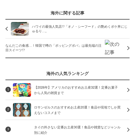
海外に関する記事
ハワイの最強人気店!?「オノ・シーフード」の艶めくポケ丼にじ
ゅるり…。
なんだこの食感…！韓国で噂の「ポッピングボバ」は最先端の注
目スイーツ!?
海外の人気ランキング
【2026年】アメリカのおすすめお土産32選！定番お菓子
1
から人気の雑貨まで
ロサンゼルスのおすすめお土産20選！食品や現地でしか買
2
えないコスメまで
タイの外さない定番お土産30選！食品や雑貨などジャンル
3
別に紹介