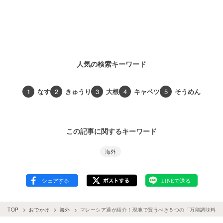
人気の検索キーワード
1
なす
2
きゅうり
3
大根
4
キャベツ
5
そうめん
この記事に関するキーワード
海外
TOP
おでかけ
海外
マレーシア通が紹介！現地で買うべき５つの「万能調味料」