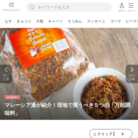
ログイン
メニュー
なす
きゅうり
大根
キャベツ
そうめん
ズッキーニ
ゴーヤ
ピーマ
前の
次の
記事
記事
マレーシア通が紹介！現地で買うべき５つの「万能調
味料」
8
クリップ