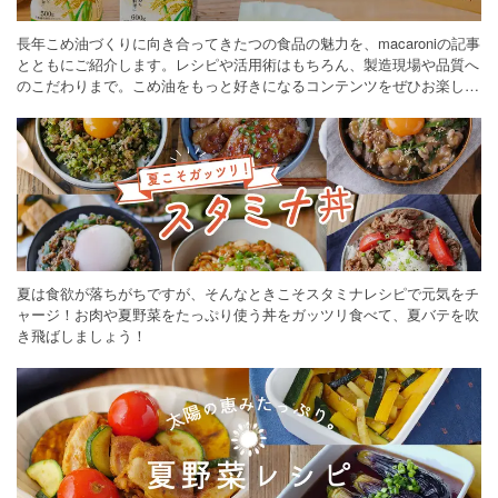
長年こめ油づくりに向き合ってきたつの食品の魅力を、macaroniの記事
とともにご紹介します。レシピや活用術はもちろん、製造現場や品質へ
のこだわりまで。こめ油をもっと好きになるコンテンツをぜひお楽しみ
ください。
夏は食欲が落ちがちですが、そんなときこそスタミナレシピで元気をチ
ャージ！お肉や夏野菜をたっぷり使う丼をガッツリ食べて、夏バテを吹
き飛ばしましょう！