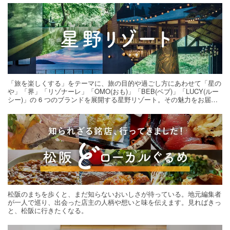
「旅を楽しくする」をテーマに、旅の目的や過ごし方にあわせて「星の
や」「界」「リゾナーレ」「OMO(おも)」「BEB(ベブ)」「LUCY(ルー
シー)」の 6 つのブランドを展開する星野リゾート。その魅力をお届け
する旅の連載。次の旅先探しのヒントにいかがですか？
松阪のまちを歩くと、まだ知らないおいしさが待っている。地元編集者
が一人で巡り、出会った店主の人柄や想いと味を伝えます。見ればきっ
と、松阪に行きたくなる。