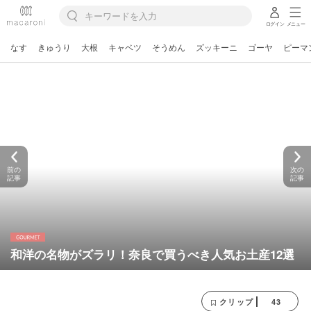
ログイン
メニュー
なす
きゅうり
大根
キャベツ
そうめん
ズッキーニ
ゴーヤ
ピーマ
前の
次の
記事
記事
和洋の名物がズラリ！奈良で買うべき人気お土産12選
43
クリップ