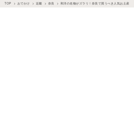
TOP
おでかけ
近畿
奈良
和洋の名物がズラリ！奈良で買うべき人気お土産12