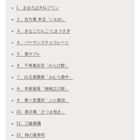
1、まほろば大仏プリン
２、吉方庵 本店「いわれ」
３、きなこだんご たまうさぎ
４、バーマンズチョコレート
５、鹿サブレ
６、千寿庵吉宗「わらび餅」
７、白玉屋榮壽「みむろ最中」
８、本家菊屋「御城之口餅」
９、萬々堂通則「ぶと饅頭」
10、春日庵「さつま焼き」
11、三輪素麺
12、柿の葉寿司