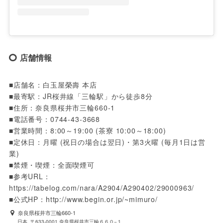
店舗情報
■店舗名：白玉屋榮壽 本店 

■最寄駅：JR桜井線「三輪駅」から徒歩8分

■住所：奈良県桜井市三輪660-1

■電話番号：0744-43-3668

■営業時間：8:00～19:00 (茶寮 10:00～18:00)

■定休日：月曜 (祝日の場合は翌日)・第3火曜 (毎月1日は営
業)

■禁煙・喫煙：全面喫煙可

■参考URL：
https://tabelog.com/nara/A2904/A290402/29000963/

■公式HP：http://www.begin.or.jp/~mimuro/
奈良県桜井市三輪660-1
日本, 〒633-0001 奈良県桜井市三輪６６０−１