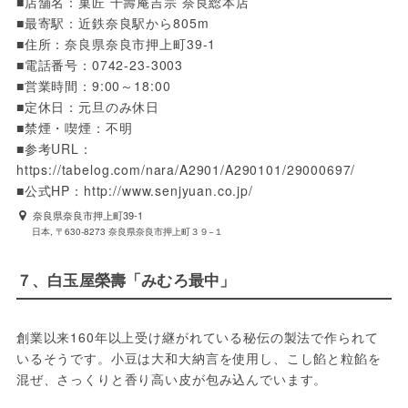
■店舗名：菓匠 千壽庵吉宗 奈良総本店

■最寄駅：近鉄奈良駅から805m

■住所：奈良県奈良市押上町39-1

■電話番号：0742-23-3003

■営業時間：9:00～18:00

■定休日：元旦のみ休日

■禁煙・喫煙：不明

■参考URL：
https://tabelog.com/nara/A2901/A290101/29000697/

■公式HP：http://www.senjyuan.co.jp/
奈良県奈良市押上町39-1
日本, 〒630-8273 奈良県奈良市押上町３９−１
７、白玉屋榮壽「みむろ最中」
創業以来160年以上受け継がれている秘伝の製法で作られて
いるそうです。小豆は大和大納言を使用し、こし餡と粒餡を
混ぜ、さっくりと香り高い皮が包み込んでいます。