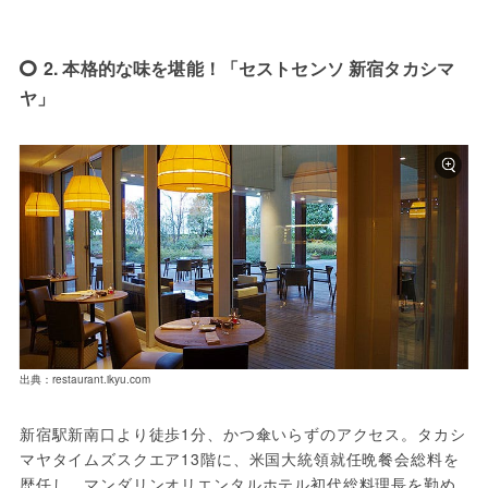
2. 本格的な味を堪能！「セストセンソ 新宿タカシマ
ヤ」
出典：restaurant.ikyu.com
新宿駅新南口より徒歩1分、かつ傘いらずのアクセス。タカシ
マヤタイムズスクエア13階に、米国大統領就任晩餐会総料を
歴任し、マンダリンオリエンタルホテル初代総料理長を勤め