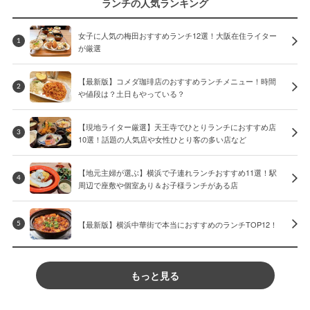
ランチの人気ランキング
女子に人気の梅田おすすめランチ12選！大阪在住ライター
1
が厳選
【最新版】コメダ珈琲店のおすすめランチメニュー！時間
2
や値段は？土日もやっている？
【現地ライター厳選】天王寺でひとりランチにおすすめ店
3
10選！話題の人気店や女性ひとり客の多い店など
【地元主婦が選ぶ】横浜で子連れランチおすすめ11選！駅
4
周辺で座敷や個室あり＆お子様ランチがある店
【最新版】横浜中華街で本当におすすめのランチTOP12！
5
もっと見る