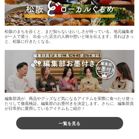
松阪のまちを歩くと、まだ知らないおいしさが待っている。地元編集者
が一人で巡り、出会った店主の人柄や想いと味を伝えます。見ればきっ
と、松阪に行きたくなる。
編集部員が、商品やグッズなど気になるアイテムを実際に食べたり使っ
たりして徹底検証。編集部のお墨付きを決定します。さらに、編集部員
が日常的に愛用しているアイテムもご紹介！
一覧を見る