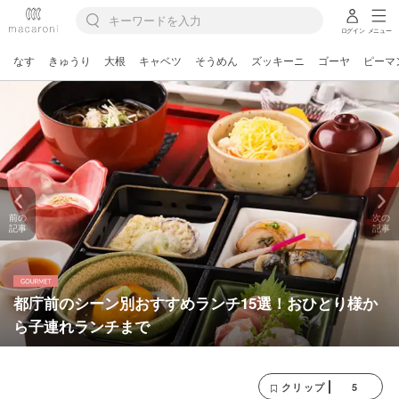
ログイン
メニュー
なす
きゅうり
大根
キャベツ
そうめん
ズッキーニ
ゴーヤ
ピーマ
前の
次の
記事
記事
都庁前のシーン別おすすめランチ15選！おひとり様か
ら子連れランチまで
5
クリップ