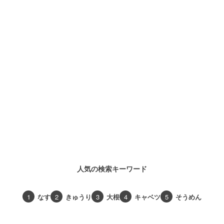
人気の検索キーワード
1
なす
2
きゅうり
3
大根
4
キャベツ
5
そうめん