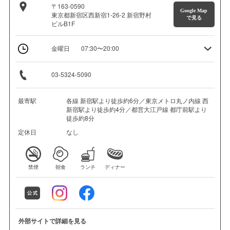
〒163-0590
Google Map
東京都新宿区西新宿1-26-2 新宿野村
で見る
ビルB1F
金曜日
07:30〜20:00
03-5324-5090
最寄駅
各線 新宿駅より徒歩約6分／東京メトロ丸ノ内線 西
新宿駅より徒歩約4分／都営大江戸線 都庁前駅より
徒歩約8分
定休日
なし
禁煙
朝食
ランチ
ディナー
外部サイトで詳細を見る