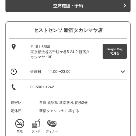
空席確認・予約
セストセンソ 新宿タカシマヤ店
〒151-8580
Google Map
東京都渋谷区千駄ケ谷5-24-2 新宿タ
で見る
カシマヤ 13F
金曜日
11:00〜23:00
03-5361-1242
最寄駅
各線 新宿駅 新南改札 徒歩2分
定休日
新宿タカシマヤに準ずる
禁煙
ランチ
ディナー