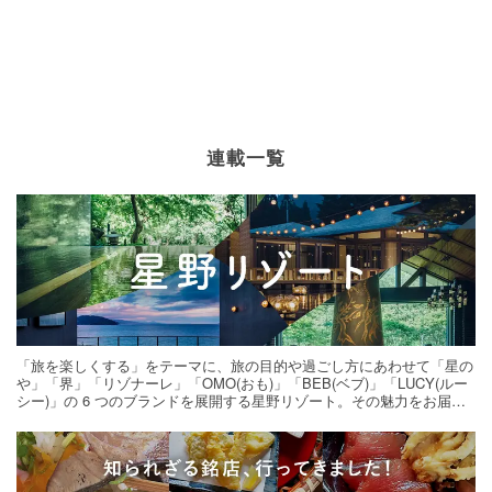
連載一覧
「旅を楽しくする」をテーマに、旅の目的や過ごし方にあわせて「星の
や」「界」「リゾナーレ」「OMO(おも)」「BEB(ベブ)」「LUCY(ルー
シー)」の 6 つのブランドを展開する星野リゾート。その魅力をお届け
する旅の連載。次の旅先探しのヒントにいかがですか？