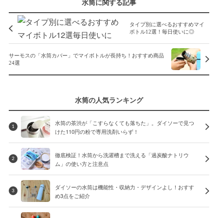
水筒に関する記事
タイプ別に選べるおすすめマイ
ボトル12選！毎日使いに◎
サーモスの「水筒カバー」でマイボトルが長持ち！おすすめ商品
24選
水筒の人気ランキング
水筒の茶渋が「こすらなくても落ちた」。ダイソーで見つ
1
けた110円の粉で専用洗剤いらず！
徹底検証！水筒から洗濯槽まで洗える「過炭酸ナトリウ
2
ム」の使い方と注意点
ダイソーの水筒は機能性・収納力・デザインよし！おすす
3
め3点をご紹介