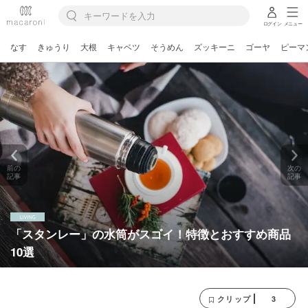
ログイン
メニュー
なす
きゅうり
大根
キャベツ
そうめん
ズッキーニ
ゴーヤ
ピーマ
前の
次の
記事
記事
「スタンレー」の水筒がスゴイ！特徴とおすすめ商品
10選
3
クリップ