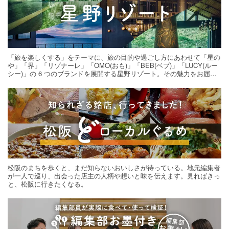
「旅を楽しくする」をテーマに、旅の目的や過ごし方にあわせて「星の
や」「界」「リゾナーレ」「OMO(おも)」「BEB(ベブ)」「LUCY(ルー
シー)」の 6 つのブランドを展開する星野リゾート。その魅力をお届け
する旅の連載。次の旅先探しのヒントにいかがですか？
松阪のまちを歩くと、まだ知らないおいしさが待っている。地元編集者
が一人で巡り、出会った店主の人柄や想いと味を伝えます。見ればきっ
と、松阪に行きたくなる。