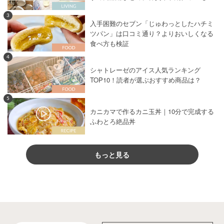
3
入手困難のセブン「じゅわっとしたハチミ
ツパン」は口コミ通り？よりおいしくなる
食べ方も検証
4
シャトレーゼのアイス人気ランキング
TOP10！読者が選ぶおすすめ商品は？
5
カニカマで作るカニ玉丼｜10分で完成する
ふわとろ絶品丼
もっと見る