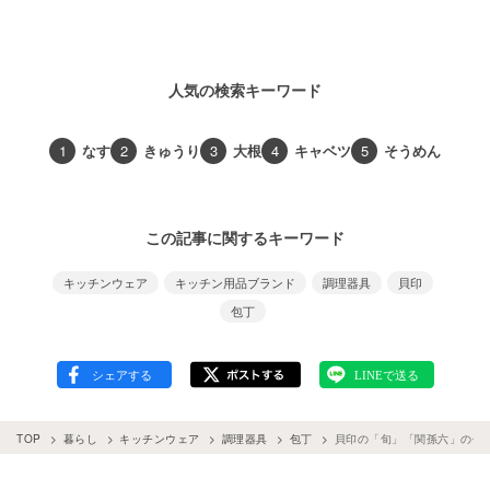
人気の検索キーワード
1
なす
2
きゅうり
3
大根
4
キャベツ
5
そうめん
この記事に関するキーワード
キッチンウェア
キッチン用品ブランド
調理器具
貝印
包丁
TOP
暮らし
キッチンウェア
調理器具
包丁
貝印の「旬」「関孫六」の包