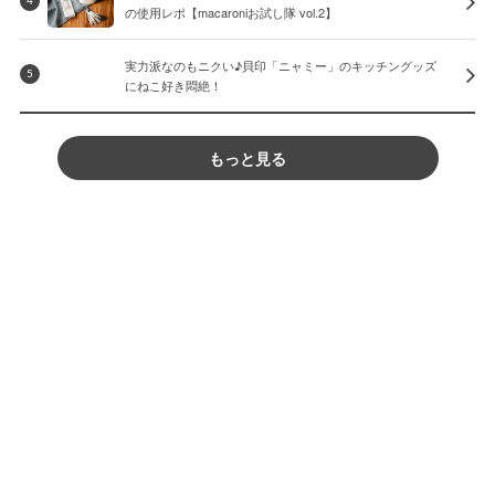
4
の使用レポ【macaroniお試し隊 vol.2】
実力派なのもニクい♪貝印「ニャミー」のキッチングッズ
5
にねこ好き悶絶！
もっと見る