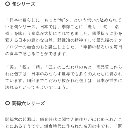
旬シリーズ
「日本の暮らしに、もっと“旬”を」という想いの込められて
いる旬シリーズ。日本では、季節ごとに「走り － 旬 － 名
残」を味わう食卓が大切にされてきました。四季折々に姿を
変える日本の豊かな自然、野鍛冶の精神そして最先端のテク
ノロジーの融合のもと誕生しました。「季節の移ろいを毎日
の食卓で感じることができます。

「美」「鋭」「精」「匠」のこだわりのもと、高品質に作ら
れた包丁は、日本のみならず世界でも多くの人たちに愛され
ています。細部までこだわり抜かれた包丁は、日本が世界に
誇れるといってもよいでしょう。
関孫六シリーズ
関孫六の起源は、鎌倉時代に関で刀剣作りがはじめられたこ
とにあるそうです。鎌倉時代に作られた名刀の中でも、「関