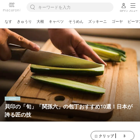
ログイン
メニュー
なす
きゅうり
大根
キャベツ
そうめん
ズッキーニ
ゴーヤ
ピーマ
貝印の「旬」「関孫六」の包丁おすすめ10選！日本が
誇る匠の技
3
クリップ