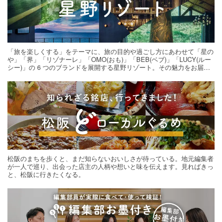
「旅を楽しくする」をテーマに、旅の目的や過ごし方にあわせて「星の
や」「界」「リゾナーレ」「OMO(おも)」「BEB(ベブ)」「LUCY(ルー
シー)」の 6 つのブランドを展開する星野リゾート。その魅力をお届け
する旅の連載。次の旅先探しのヒントにいかがですか？
松阪のまちを歩くと、まだ知らないおいしさが待っている。地元編集者
が一人で巡り、出会った店主の人柄や想いと味を伝えます。見ればきっ
と、松阪に行きたくなる。