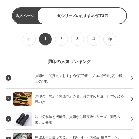
次のページ
旬シリーズのおすすめ包丁3選
1
2
3
4
貝印の人気ランキング
貝印の「関孫六」おすすめ包丁9選！プロの評判も高い極
1
上の1本。
貝印の「旬」「関孫六」の包丁おすすめ10選！日本が誇る
2
匠の技
鋭い切れ味と機能美。貝印から最高峰シリーズ「関孫六
3
要」が登場
料理上手は使ってる。「貝印 オーバル型計量スプーン」