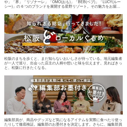
や」「界」「リゾナーレ」「OMO(おも)」「BEB(ベブ)」「LUCY(ルー
シー)」の 6 つのブランドを展開する星野リゾート。その魅力をお届け
する旅の連載。次の旅先探しのヒントにいかがですか？
松阪のまちを歩くと、まだ知らないおいしさが待っている。地元編集者
が一人で巡り、出会った店主の人柄や想いと味を伝えます。見ればきっ
と、松阪に行きたくなる。
編集部員が、商品やグッズなど気になるアイテムを実際に食べたり使っ
たりして徹底検証。編集部のお墨付きを決定します。さらに、編集部員