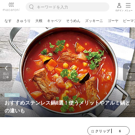
ログイン
メニュー
なす
きゅうり
大根
キャベツ
そうめん
ズッキーニ
ゴーヤ
ピーマ
前の
次の
記事
記事
おすすめステンレス鍋8選！使うメリットやアルミ鍋と
の違いも
6
クリップ