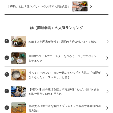
「十得鍋」とは？使うメリットやおすすめ商品7選も
鍋（調理器具）の人気ランキング
ねぼすけ料理家が伝授！1週間の「時短朝ごはん」献立
1
100均のタイルでコースターを作ろう！作り方のポイント
2
もチェック
洗ってもとれない！カレー鍋の匂いを消す方法に「気配が
3
なくなった」「スッキリ」と驚き
【材質別】鍋の焦げを落とす方法6選！ひどい焦げ付きを
4
お酢や重曹で簡単お手入れ
瓶の煮沸消毒方法を解説！プラスチック製品や哺乳瓶の消
5
毒方法も