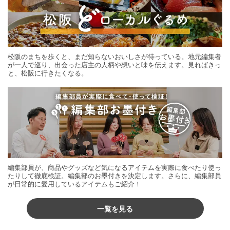
松阪のまちを歩くと、まだ知らないおいしさが待っている。地元編集者
が一人で巡り、出会った店主の人柄や想いと味を伝えます。見ればきっ
と、松阪に行きたくなる。
編集部員が、商品やグッズなど気になるアイテムを実際に食べたり使っ
たりして徹底検証。編集部のお墨付きを決定します。さらに、編集部員
が日常的に愛用しているアイテムもご紹介！
一覧を見る