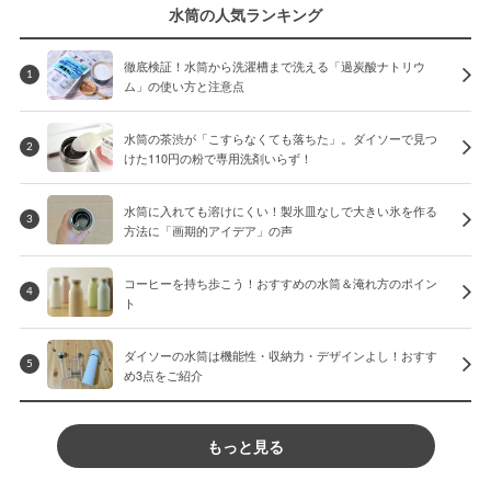
水筒の人気ランキング
徹底検証！水筒から洗濯槽まで洗える「過炭酸ナトリウ
1
ム」の使い方と注意点
水筒の茶渋が「こすらなくても落ちた」。ダイソーで見つ
2
けた110円の粉で専用洗剤いらず！
水筒に入れても溶けにくい！製氷皿なしで大きい氷を作る
3
方法に「画期的アイデア」の声
コーヒーを持ち歩こう！おすすめの水筒＆淹れ方のポイン
4
ト
ダイソーの水筒は機能性・収納力・デザインよし！おすす
5
め3点をご紹介
もっと見る