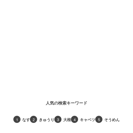
人気の検索キーワード
1
なす
2
きゅうり
3
大根
4
キャベツ
5
そうめん