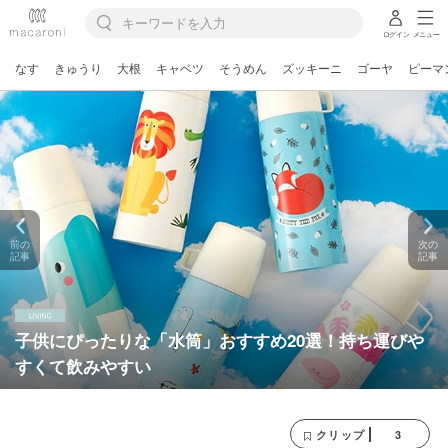
ログイン
メニュー
なす
きゅうり
大根
キャベツ
そうめん
ズッキーニ
ゴーヤ
ピーマ
前の
次の
記事
記事
子供にぴったりな「水筒」おすすめ20選！持ち運びや
すくて飲みやすい
3
クリップ