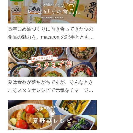
長年こめ油づくりに向き合ってきたつの
食品の魅力を、macaroniの記事とともに
ご紹介します。レシピや活用術はもちろ
ん、製造現場や品質へのこだわりまで。
こめ油をもっと好きになるコンテンツを
ぜひお楽しみください。
夏は食欲が落ちがちですが、そんなとき
こそスタミナレシピで元気をチャージ！
お肉や夏野菜をたっぷり使う丼をガッツ
リ食べて、夏バテを吹き飛ばしましょ
う！