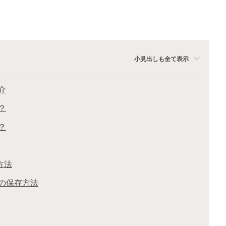
小見出しも全て表示
介
？
？
方法
の保存方法