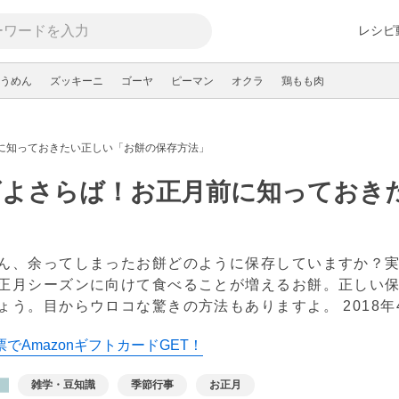
レシピ
うめん
ズッキーニ
ゴーヤ
ピーマン
オクラ
鶏もも肉
に知っておきたい正しい「お餅の保存方法」
ビよさらば！お正月前に知っておき
ん、余ってしまったお餅どのように保存していますか？
正月シーズンに向けて食べることが増えるお餅。正しい
ょう。目からウロコな驚きの方法もありますよ。
2018
でAmazonギフトカードGET！
雑学・豆知識
季節行事
お正月