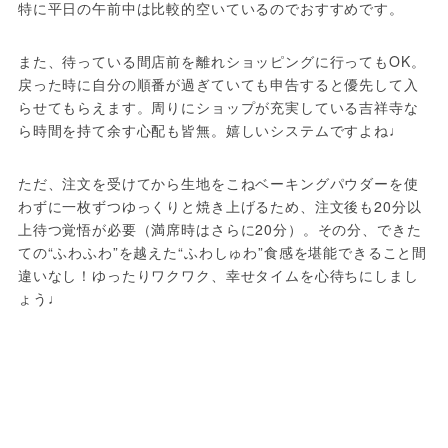
特に平日の午前中は比較的空いているのでおすすめです。
また、待っている間店前を離れショッピングに行ってもOK。
戻った時に自分の順番が過ぎていても申告すると優先して入
らせてもらえます。周りにショップが充実している吉祥寺な
ら時間を持て余す心配も皆無。嬉しいシステムですよね♩
ただ、注文を受けてから生地をこねベーキングパウダーを使
わずに一枚ずつゆっくりと焼き上げるため、注文後も20分以
上待つ覚悟が必要（満席時はさらに20分）。その分、できた
ての“ふわふわ”を越えた“ふわしゅわ”食感を堪能できること間
違いなし！ゆったりワクワク、幸せタイムを心待ちにしまし
ょう♩