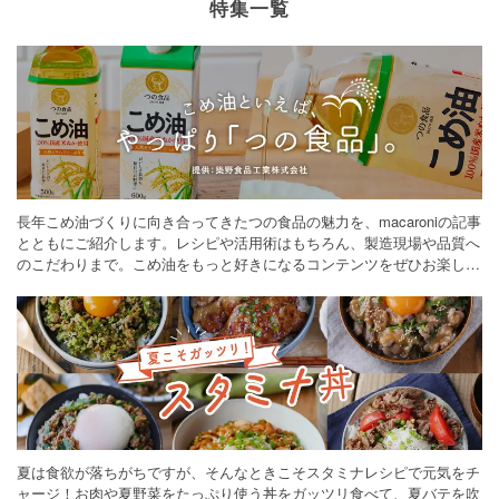
特集一覧
長年こめ油づくりに向き合ってきたつの食品の魅力を、macaroniの記事
とともにご紹介します。レシピや活用術はもちろん、製造現場や品質へ
のこだわりまで。こめ油をもっと好きになるコンテンツをぜひお楽しみ
ください。
夏は食欲が落ちがちですが、そんなときこそスタミナレシピで元気をチ
ャージ！お肉や夏野菜をたっぷり使う丼をガッツリ食べて、夏バテを吹