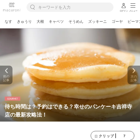
ログイン
メニュー
なす
きゅうり
大根
キャベツ
そうめん
ズッキーニ
ゴーヤ
ピーマ
前の
次の
記事
記事
待ち時間は？予約はできる？幸せのパンケーキ吉祥寺
店の最新攻略法！
7
クリップ