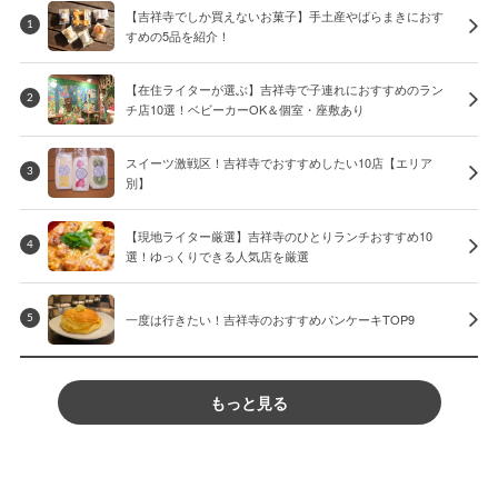
【吉祥寺でしか買えないお菓子】手土産やばらまきにおす
1
すめの5品を紹介！
【在住ライターが選ぶ】吉祥寺で子連れにおすすめのラン
2
チ店10選！ベビーカーOK＆個室・座敷あり
スイーツ激戦区！吉祥寺でおすすめしたい10店【エリア
3
別】
【現地ライター厳選】吉祥寺のひとりランチおすすめ10
4
選！ゆっくりできる人気店を厳選
一度は行きたい！吉祥寺のおすすめパンケーキTOP9
5
もっと見る