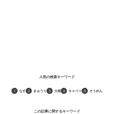
人気の検索キーワード
1
なす
2
きゅうり
3
大根
4
キャベツ
5
そうめん
この記事に関するキーワード