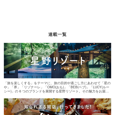
連載一覧
「旅を楽しくする」をテーマに、旅の目的や過ごし方にあわせて「星の
や」「界」「リゾナーレ」「OMO(おも)」「BEB(ベブ)」「LUCY(ルー
シー)」の 6 つのブランドを展開する星野リゾート。その魅力をお届け
する旅の連載。次の旅先探しのヒントにいかがですか？