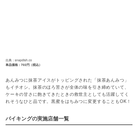
出典：snapdish.co
単品価格：702円（税込）
あんみつに抹茶アイスがトッピングされた「抹茶あんみつ」
もイチオシ。抹茶のほろ苦さが全体の味を引き締めていて、
ケーキの甘さに飽きてきたときの救世主としても活躍してく
れそうなひと品です。黒蜜をはちみつに変更することもOK！
バイキングの実施店舗一覧