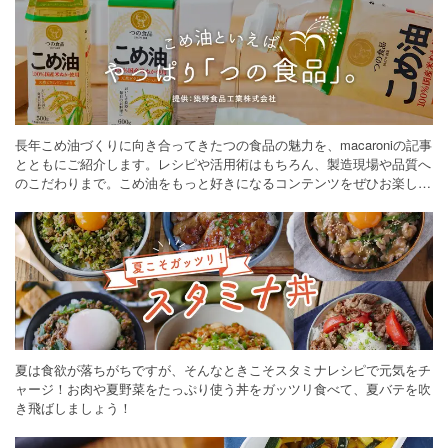
長年こめ油づくりに向き合ってきたつの食品の魅力を、macaroniの記事
とともにご紹介します。レシピや活用術はもちろん、製造現場や品質へ
のこだわりまで。こめ油をもっと好きになるコンテンツをぜひお楽しみ
ください。
夏は食欲が落ちがちですが、そんなときこそスタミナレシピで元気をチ
ャージ！お肉や夏野菜をたっぷり使う丼をガッツリ食べて、夏バテを吹
き飛ばしましょう！