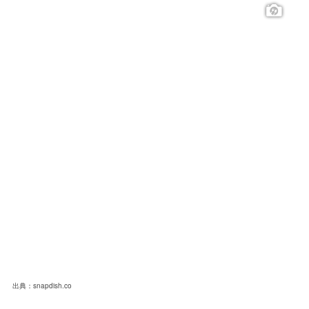
出典：snapdish.co