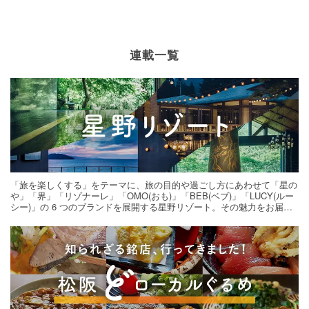
連載一覧
「旅を楽しくする」をテーマに、旅の目的や過ごし方にあわせて「星の
や」「界」「リゾナーレ」「OMO(おも)」「BEB(ベブ)」「LUCY(ルー
シー)」の 6 つのブランドを展開する星野リゾート。その魅力をお届け
する旅の連載。次の旅先探しのヒントにいかがですか？