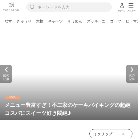
ログイン
メニュー
なす
きゅうり
大根
キャベツ
そうめん
ズッキーニ
ゴーヤ
ピーマ
前の
次の
記事
記事
メニュー豊富すぎ！不二家のケーキバイキングの超絶
コスパにスイーツ好き悶絶♪
9
クリップ