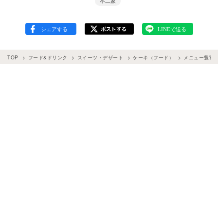
不二家
TOP
フード&ドリンク
スイーツ・デザート
ケーキ（フード）
メニュー豊富