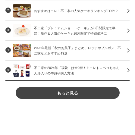
おすすめはコレ！不二家の人気ケーキランキングTOP12
2
不二家「プレミアムショートケーキ」が3日間限定で半
3
額！新作＆人気のケーキも週末限定で特別価格に
2023年最新「秋のお菓子」まとめ。ロッテやブルボン、不
4
二家などおすすめ19選
不二家の2024年「福袋」は全2種！ミニレトロペコちゃん
5
人形入りの中身や購入方法
もっと見る