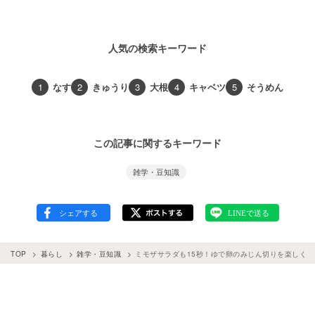
人気の検索キーワード
1
なす
2
きゅうり
3
大根
4
キャベツ
5
そうめん
この記事に関するキーワード
雑学・豆知識
TOP
暮らし
雑学・豆知識
ミモザサラダも15秒！ゆで卵のみじん切りを楽しく