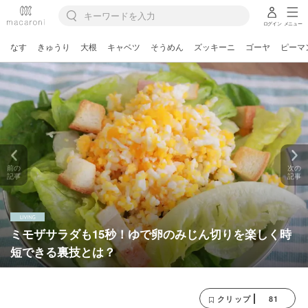
ログイン
メニュー
なす
きゅうり
大根
キャベツ
そうめん
ズッキーニ
ゴーヤ
ピーマ
前の
次の
記事
記事
ミモザサラダも15秒！ゆで卵のみじん切りを楽しく時
短できる裏技とは？
81
クリップ