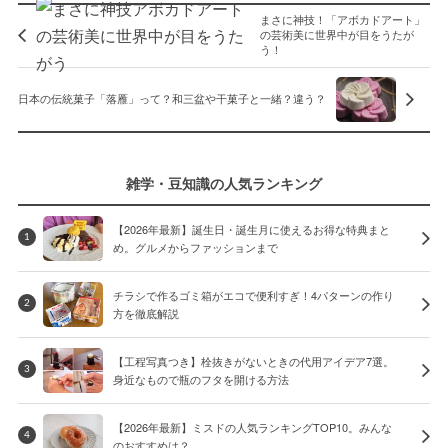
まさに神技！「アボカドアート」
の芸術美に世界中が目をうたが
う！
日本の伝統菓子「落雁」って？和三盆や干菓子と一緒？違う？
雑学・豆知識の人気ランキング
【2026年最新】誕生日・誕生月に使えるお得な特典まと
1
め。グルメからファッションまで
チラシで作るゴミ箱がエコで便利すぎ！4パターンの作り
2
方を徹底解説
【工程写真つき】栓抜きがないときの代用アイデア7選。
3
身近なもので瓶のフタを開ける方法
【2026年最新】ミスドの人気ランキングTOP10。みんな
4
のおすすめは？