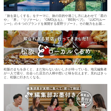
「旅を楽しくする」をテーマに、旅の目的や過ごし方にあわせて「星の
や」「界」「リゾナーレ」「OMO(おも)」「BEB(ベブ)」「LUCY(ルー
シー)」の 6 つのブランドを展開する星野リゾート。その魅力をお届け
する旅の連載。次の旅先探しのヒントにいかがですか？
松阪のまちを歩くと、まだ知らないおいしさが待っている。地元編集者
が一人で巡り、出会った店主の人柄や想いと味を伝えます。見ればきっ
と、松阪に行きたくなる。