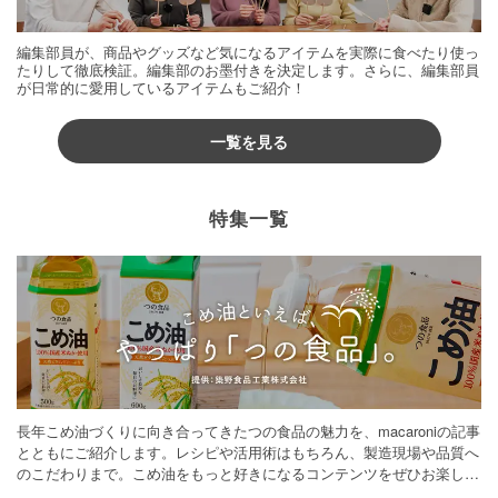
編集部員が、商品やグッズなど気になるアイテムを実際に食べたり使っ
たりして徹底検証。編集部のお墨付きを決定します。さらに、編集部員
が日常的に愛用しているアイテムもご紹介！
一覧を見る
特集一覧
長年こめ油づくりに向き合ってきたつの食品の魅力を、macaroniの記事
とともにご紹介します。レシピや活用術はもちろん、製造現場や品質へ
のこだわりまで。こめ油をもっと好きになるコンテンツをぜひお楽しみ
ください。