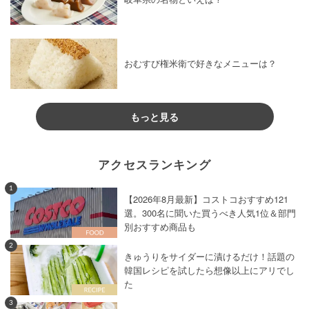
おむすび権米衛で好きなメニューは？
もっと見る
アクセスランキング
1
【2026年8月最新】コストコおすすめ121
選。300名に聞いた買うべき人気1位＆部門
別おすすめ商品も
2
きゅうりをサイダーに漬けるだけ！話題の
韓国レシピを試したら想像以上にアリでし
た
3