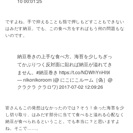
10 00:01:25
ですよね。手で抑えることも指で押しもどすこともできない
はみだす納豆。でも、この食べ方をすればもう何の問題もな
いのです。
納豆巻きの上手な食べ方。海苔を少しちぎっ
てかぶりつく反対面に貼れば納豆が溢れてき
ません。#納豆巻き https://t.co/NDWhYnHl9l
— nikonikoroom (@ にこにこルーム［偽］@
クラクラ クラロワ)
2017-07-02 12:09:26
皆さんもこの発想はなかったのでは？そう！余った海苔を少
し切り取り、はみだす部分に当てて食べると溢れる心配なく
納豆が食べられるということ。でも本当に？と思いますよ
ね。そこで……。