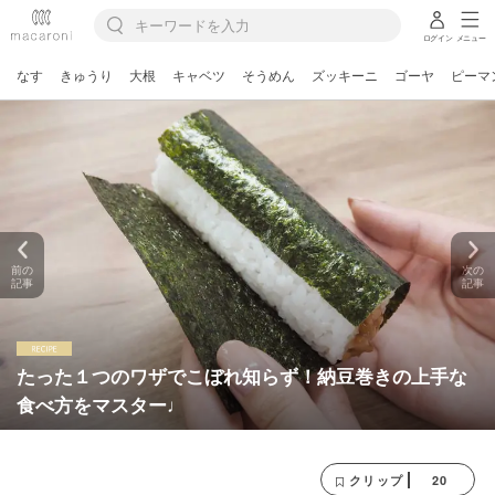
ログイン
メニュー
なす
きゅうり
大根
キャベツ
そうめん
ズッキーニ
ゴーヤ
ピーマ
前の
次の
記事
記事
たった１つのワザでこぼれ知らず！納豆巻きの上手な
食べ方をマスター♩
20
クリップ