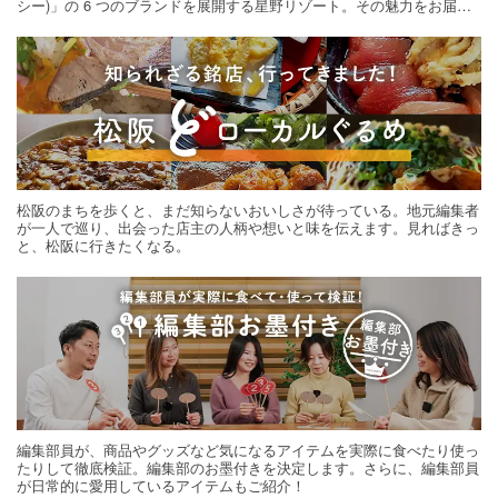
シー)」の 6 つのブランドを展開する星野リゾート。その魅力をお届け
する旅の連載。次の旅先探しのヒントにいかがですか？
松阪のまちを歩くと、まだ知らないおいしさが待っている。地元編集者
が一人で巡り、出会った店主の人柄や想いと味を伝えます。見ればきっ
と、松阪に行きたくなる。
編集部員が、商品やグッズなど気になるアイテムを実際に食べたり使っ
たりして徹底検証。編集部のお墨付きを決定します。さらに、編集部員
が日常的に愛用しているアイテムもご紹介！