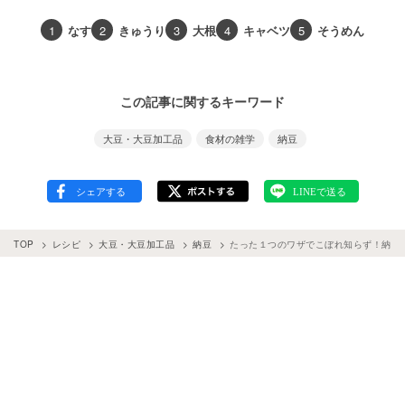
1
なす
2
きゅうり
3
大根
4
キャベツ
5
そうめん
この記事に関するキーワード
大豆・大豆加工品
食材の雑学
納豆
TOP
レシピ
大豆・大豆加工品
納豆
たった１つのワザでこぼれ知らず！納豆