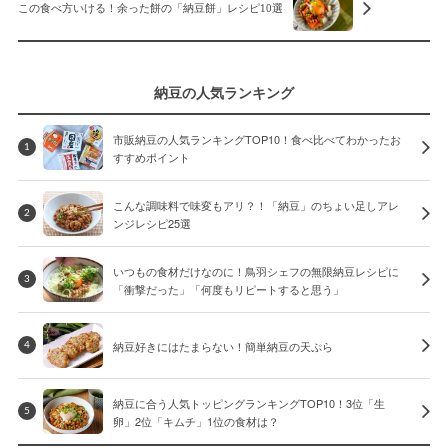
この食べ方いける！余った餅の「納豆餅」レシピ10選
納豆の人気ランキング
市販納豆の人気ランキングTOP10！食べ比べてわかったお
1
すすめポイント
こんな調味料で味変もアリ？！「納豆」のちょい足しアレ
2
ンジレシピ25選
いつもの食材だけなのに！鳥羽シェフの無限納豆レシピに
3
「衝撃だった」「何度もリピートすると思う」
納豆好きにはたまらない！簡単納豆の天ぷら
4
納豆に合う人気トッピングランキングTOP10！3位「生
5
卵」2位「キムチ」1位の食材は？