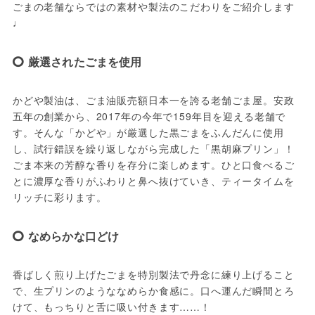
ごまの老舗ならではの素材や製法のこだわりをご紹介します
♩
厳選されたごまを使用
かどや製油は、ごま油販売額日本一を誇る老舗ごま屋。安政
五年の創業から、2017年の今年で159年目を迎える老舗で
す。そんな「かどや」が厳選した黒ごまをふんだんに使用
し、試行錯誤を繰り返しながら完成した「黒胡麻プリン」！
ごま本来の芳醇な香りを存分に楽しめます。ひと口食べるご
とに濃厚な香りがふわりと鼻へ抜けていき、ティータイムを
リッチに彩ります。
なめらかな口どけ
香ばしく煎り上げたごまを特別製法で丹念に練り上げること
で、生プリンのようななめらか食感に。口へ運んだ瞬間とろ
けて、もっちりと舌に吸い付きます……！