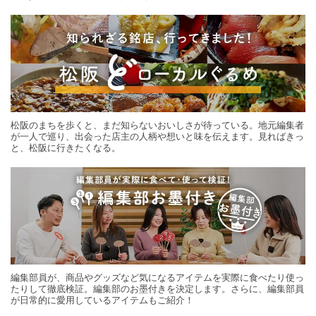
する旅の連載。次の旅先探しのヒントにいかがですか？
松阪のまちを歩くと、まだ知らないおいしさが待っている。地元編集者
が一人で巡り、出会った店主の人柄や想いと味を伝えます。見ればきっ
と、松阪に行きたくなる。
編集部員が、商品やグッズなど気になるアイテムを実際に食べたり使っ
たりして徹底検証。編集部のお墨付きを決定します。さらに、編集部員
が日常的に愛用しているアイテムもご紹介！