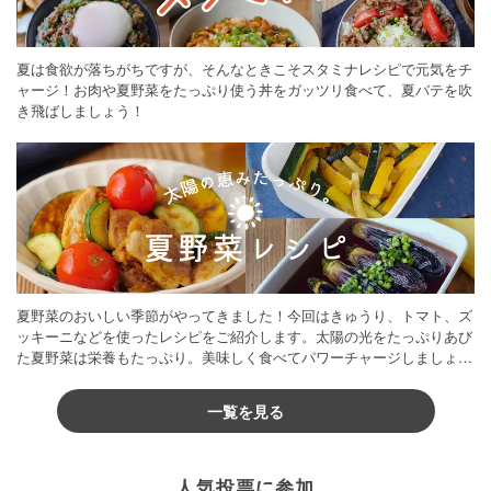
夏は食欲が落ちがちですが、そんなときこそスタミナレシピで元気をチ
ャージ！お肉や夏野菜をたっぷり使う丼をガッツリ食べて、夏バテを吹
き飛ばしましょう！
夏野菜のおいしい季節がやってきました！今回はきゅうり、トマト、ズ
ッキーニなどを使ったレシピをご紹介します。太陽の光をたっぷりあび
た夏野菜は栄養もたっぷり。美味しく食べてパワーチャージしましょう
♪
一覧を見る
人気投票に参加