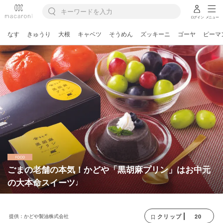
ログイン
メニュー
なす
きゅうり
大根
キャベツ
そうめん
ズッキーニ
ゴーヤ
ピーマ
ごまの老舗の本気！かどや「黒胡麻プリン」はお中元
の大本命スイーツ♩
提供：かどや製油株式会社
20
クリップ