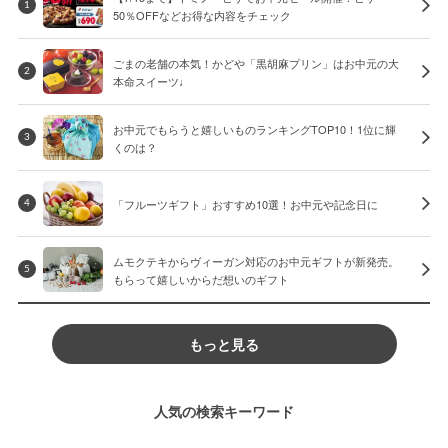
1
50％OFFなどお得な内容をチェック
ごまの老舗の本気！かどや「黒胡麻プリン」はお中元の大
2
本命スイーツ♩
お中元でもらうと嬉しいものランキングTOP10！1位に輝
3
くのは？
「フルーツギフト」おすすめ10選！お中元や記念日に
4
ムモクテキからヴィーガン対応のお中元ギフトが新発売。
5
もらって嬉しいからだ想いのギフト
もっと見る
人気の検索キーワード