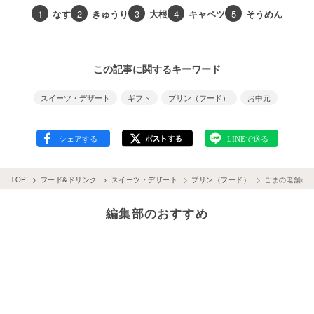
1
なす
2
きゅうり
3
大根
4
キャベツ
5
そうめん
この記事に関するキーワード
スイーツ・デザート
ギフト
プリン（フード）
お中元
TOP
フード&ドリンク
スイーツ・デザート
プリン（フード）
ごまの老舗の
編集部のおすすめ