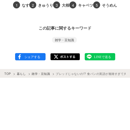
1
なす
2
きゅうり
3
大根
4
キャベツ
5
そうめん
この記事に関するキーワード
雑学・豆知識
TOP
暮らし
雑学・豆知識
ブレッドじゃないの!? 食パンの英語が複雑すぎて大