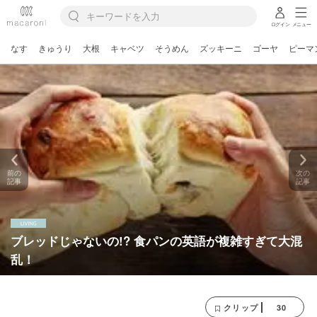
ログイン
メニュー
なす
きゅうり
大根
キャベツ
そうめん
ズッキーニ
ゴーヤ
ピーマ
前の
次の
記事
記事
ブレッドじゃないの!? 食パンの英語が複雑すぎて大混
乱！
30
クリップ