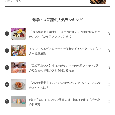
雑学・豆知識の人気ランキング
【2026年最新】誕生日・誕生月に使えるお得な特典まと
1
め。グルメからファッションまで
チラシで作るゴミ箱がエコで便利すぎ！4パターンの作り
2
方を徹底解説
【工程写真つき】栓抜きがないときの代用アイデア7選。
3
身近なもので瓶のフタを開ける方法
【2026年最新】ミスドの人気ランキングTOP10。みんな
4
のおすすめは？
5分で完成。おしゃれで簡単な折り紙1枚で作る「ポチ袋」
5
の折り方