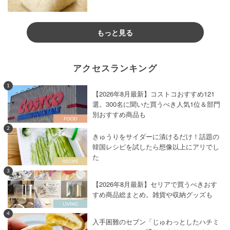
もっと見る
アクセスランキング
1
【2026年8月最新】コストコおすすめ121
選。300名に聞いた買うべき人気1位＆部門
別おすすめ商品も
2
きゅうりをサイダーに漬けるだけ！話題の
韓国レシピを試したら想像以上にアリでし
た
3
【2026年8月最新】セリアで買うべきおす
すめ商品総まとめ。雑貨や収納グッズも
4
入手困難のセブン「じゅわっとしたハチミ