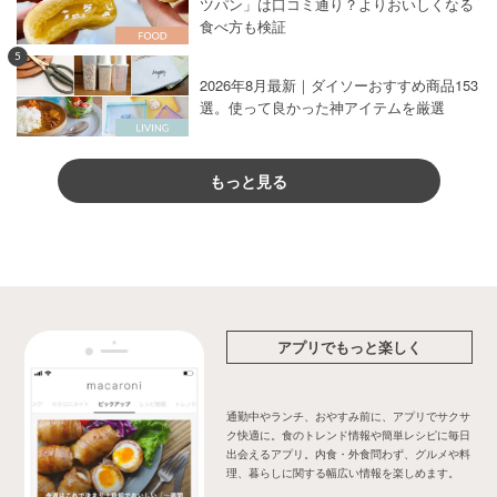
ツパン」は口コミ通り？よりおいしくなる
食べ方も検証
5
2026年8月最新｜ダイソーおすすめ商品153
選。使って良かった神アイテムを厳選
もっと見る
アプリでもっと楽しく
通勤中やランチ、おやすみ前に、アプリでサクサ
ク快適に。食のトレンド情報や簡単レシピに毎日
出会えるアプリ。内食・外食問わず、グルメや料
理、暮らしに関する幅広い情報を楽しめます。