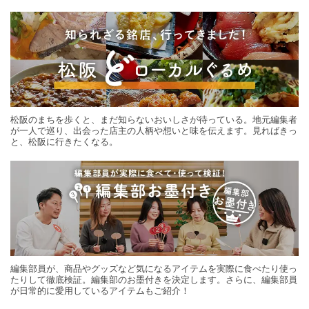
する旅の連載。次の旅先探しのヒントにいかがですか？
松阪のまちを歩くと、まだ知らないおいしさが待っている。地元編集者
が一人で巡り、出会った店主の人柄や想いと味を伝えます。見ればきっ
と、松阪に行きたくなる。
編集部員が、商品やグッズなど気になるアイテムを実際に食べたり使っ
たりして徹底検証。編集部のお墨付きを決定します。さらに、編集部員
が日常的に愛用しているアイテムもご紹介！