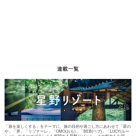
連載一覧
「旅を楽しくする」をテーマに、旅の目的や過ごし方にあわせて「星の
や」「界」「リゾナーレ」「OMO(おも)」「BEB(ベブ)」「LUCY(ルー
シー)」の 6 つのブランドを展開する星野リゾート。その魅力をお届け