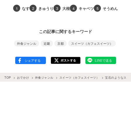
1
なす
2
きゅうり
3
大根
4
キャベツ
5
そうめん
この記事に関するキーワード
外食ジャンル
近畿
京都
スイーツ（カフェスイーツ）
TOP
おでかけ
外食ジャンル
スイーツ（カフェスイーツ）
宝石のようなスイ