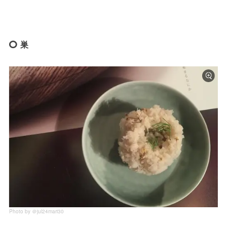
巣
Photo by ＠jul24mari30