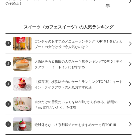
の子続出！
スイーツ（カフェスイーツ）の人気ランキング
ゴンチャのおすすめメニューランキングTOP10！タピオカ
1
ブームの火付け役で今人気なのは？
大阪駅チカ＆梅田の人気ケーキ店ランキングTOP15！テイ
2
クアウト・イートインにおすすめ
【保存版】横浜駅チカのケーキランキングTOP12！イート
3
イン・テイクアウトの人気おすすめ店
自分だけの雪見だいふくを648通りから作れる。話題の
4
「my雪見だいふく」を体験
絶対外さない！京都駅チカのおすすめケーキ店TOP15
5