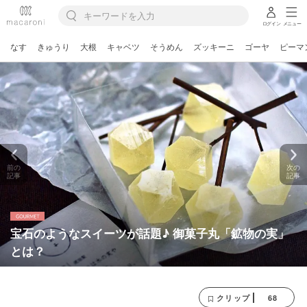
ログイン
メニュー
なす
きゅうり
大根
キャベツ
そうめん
ズッキーニ
ゴーヤ
ピーマ
前の
次の
記事
記事
宝石のようなスイーツが話題♪ 御菓子丸「鉱物の実」
とは？
68
クリップ