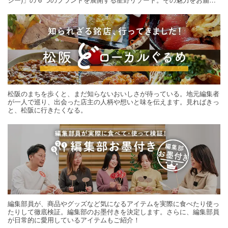
する旅の連載。次の旅先探しのヒントにいかがですか？
松阪のまちを歩くと、まだ知らないおいしさが待っている。地元編集者
が一人で巡り、出会った店主の人柄や想いと味を伝えます。見ればきっ
と、松阪に行きたくなる。
編集部員が、商品やグッズなど気になるアイテムを実際に食べたり使っ
たりして徹底検証。編集部のお墨付きを決定します。さらに、編集部員
が日常的に愛用しているアイテムもご紹介！