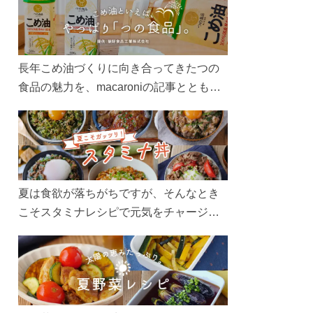
長年こめ油づくりに向き合ってきたつの
食品の魅力を、macaroniの記事とともに
ご紹介します。レシピや活用術はもちろ
ん、製造現場や品質へのこだわりまで。
こめ油をもっと好きになるコンテンツを
ぜひお楽しみください。
夏は食欲が落ちがちですが、そんなとき
こそスタミナレシピで元気をチャージ！
お肉や夏野菜をたっぷり使う丼をガッツ
リ食べて、夏バテを吹き飛ばしましょ
う！