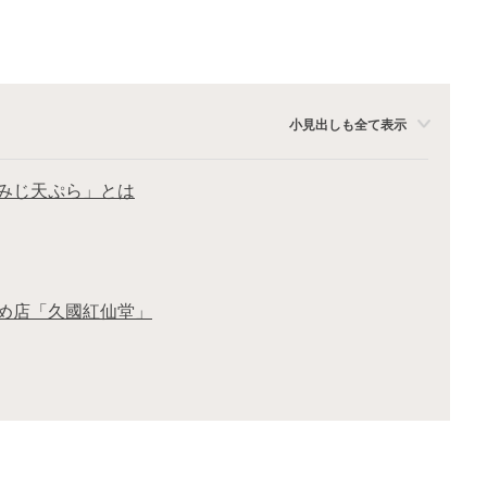
小見出しも全て表示
みじ天ぷら」とは
め店「久國紅仙堂」