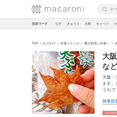
注目ワード
なす
きゅうり
大根
キャベツ
そ
TOP
おでかけ
外食ジャンル
郷土料理（外食）
大
な
大阪・
ます。
うちで
簡単投票