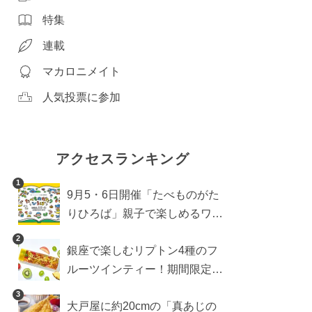
特集
連載
マカロニメイト
人気投票に参加
アクセスランキング
1
9月5・6日開催「たべものがた
りひろば」親子で楽しめるワー
クショップや試食・キッチンカ
2
銀座で楽しむリプトン4種のフ
ーなどをご紹介
ルーツインティー！期間限定キ
ッチンカー登場
3
大戸屋に約20cmの「真あじの