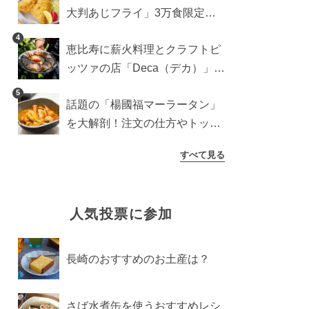
大判あじフライ」3万食限定で
登場！サクッと香ばしい夏限定
4
恵比寿に薪火料理とクラフトピ
メニュー
ッツァの店「Deca（デカ）」が
オープン。旬素材を味わう新レ
5
話題の「楊國福マーラータン」
ストラン
を大解剖！注文の仕方やトッピ
ングなどを紹介
すべて見る
人気投票に参加
長崎のおすすめのお土産は？
さば水煮缶を使うおすすめレシ