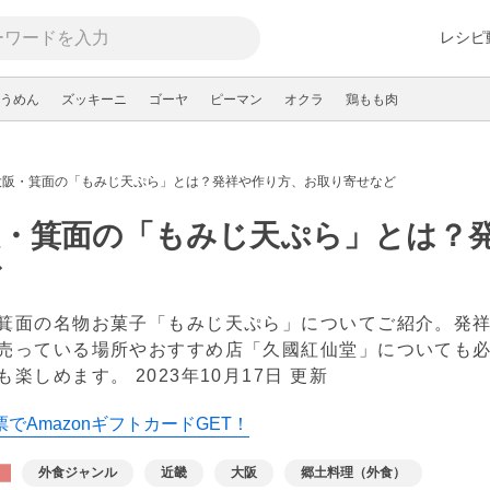
レシピ
うめん
ズッキーニ
ゴーヤ
ピーマン
オクラ
鶏もも肉
大阪・箕面の「もみじ天ぷら」とは？発祥や作り方、お取り寄せなど
阪・箕面の「もみじ天ぷら」とは？
ど
箕面の名物お菓子「もみじ天ぷら」についてご紹介。発
売っている場所やおすすめ店「久國紅仙堂」についても
も楽しめます。
2023年10月17日 更新
でAmazonギフトカードGET！
外食ジャンル
近畿
大阪
郷土料理（外食）