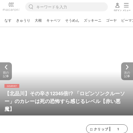
ログイン
メニュー
なす
きゅうり
大根
キャベツ
そうめん
ズッキーニ
ゴーヤ
ピーマ
前の
次の
記事
記事
【北品川】その辛さ12345倍!? 「ロビンソンクルーソ
ー」のカレーは死の恐怖すら感じるレベル【赤い悪
魔】
1
クリップ