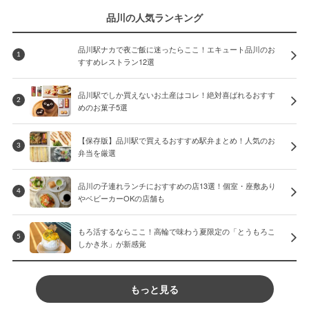
品川の人気ランキング
品川駅ナカで夜ご飯に迷ったらここ！エキュート品川のお
1
すすめレストラン12選
品川駅でしか買えないお土産はコレ！絶対喜ばれるおすす
2
めのお菓子5選
【保存版】品川駅で買えるおすすめ駅弁まとめ！人気のお
3
弁当を厳選
品川の子連れランチにおすすめの店13選！個室・座敷あり
4
やベビーカーOKの店舗も
もろ活するならここ！高輪で味わう夏限定の「とうもろこ
5
しかき氷」が新感覚
もっと見る