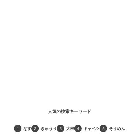
人気の検索キーワード
1
なす
2
きゅうり
3
大根
4
キャベツ
5
そうめん