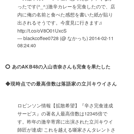
ったです(^_^;)激辛カレーを完食したので、店
内に俺の名前と食べた感想を書いた紙が貼り
出されるそうです。今度見に行きます♫
http://t.co/oV8O01UxcS
— blackcoffee0728 (@ なかっち)
2014-02-11
08:24:40
あのAKB48の入山杏奈さんも完食を果たした
◆現時点での最高倍数は落語家の立川キウイさん
ロビンソン情報【拡散希望】『辛さ完食達成
サービス』の著名人最高倍数は12345倍で
す。昨年の激辛寄席に出演された立川キウイ
師匠が達成! これを越える噺家さんタレントさ