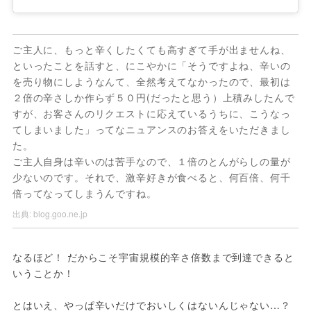
ご主人に、もっと辛くしたくても高すぎて手が出ませんね、
といったことを話すと、にこやかに「そうですよね、辛いの
を売り物にしようなんて、全然考えてなかったので、最初は
２倍の辛さしか作らず５０円(だったと思う）上積みしたんで
すが、お客さんのリクエストに応えているうちに、こうなっ
てしまいました」ってなニュアンスのお答えをいただきまし
た。
ご主人自身は辛いのは苦手なので、１倍のとんがらしの量が
少ないのです。それで、激辛好きが食べると、何百倍、何千
倍ってなってしまうんですね。
出典:
blog.goo.ne.jp
なるほど！ だからこそ宇宙規模的辛さ倍数まで到達できると
いうことか！

とはいえ、やっぱ辛いだけでおいしくはないんじゃない…？