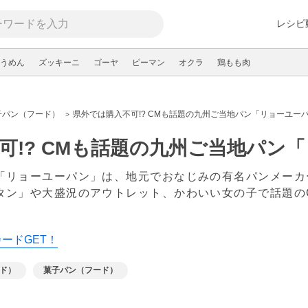
レシピ
うめん
ズッキーニ
ゴーヤ
ピーマン
オクラ
鶏もも肉
子パン（フード）
県外では購入不可!? CMも話題の九州ご当地パン「リョーユー
可!? CMも話題の九州ご当地パン
「リョーユーパン」は、地元でおなじみの有名パンメーカ
タン」や大盛況のアウトレット、かわいい女の子で話題の
カードGET！
ド）
菓子パン（フード）