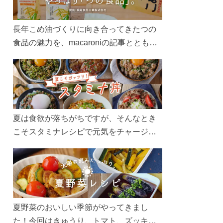
長年こめ油づくりに向き合ってきたつの
食品の魅力を、macaroniの記事とともに
ご紹介します。レシピや活用術はもちろ
ん、製造現場や品質へのこだわりまで。
こめ油をもっと好きになるコンテンツを
ぜひお楽しみください。
夏は食欲が落ちがちですが、そんなとき
こそスタミナレシピで元気をチャージ！
お肉や夏野菜をたっぷり使う丼をガッツ
リ食べて、夏バテを吹き飛ばしましょ
う！
夏野菜のおいしい季節がやってきまし
た！今回はきゅうり、トマト、ズッキー