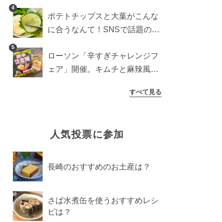
すめ商品は？
4
ポテトチップスと大葉がこんな
に合うなんて！SNSで話題の食
べ方に手が止まらなくなった
5
ローソン「辛すぎチャレンジフ
ェア」開催。キムチと麻辣風の
激辛注意な2品を食べ比べ
すべて見る
人気投票に参加
長崎のおすすめのお土産は？
さば水煮缶を使うおすすめレシ
ピは？