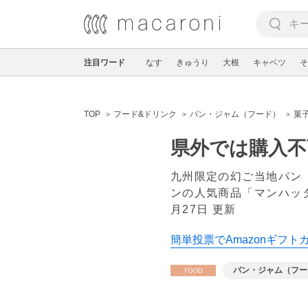
注目ワード
なす
きゅうり
大根
キャベツ
そ
TOP
フード&ドリンク
パン・ジャム（フード）
菓
県外では購入不
九州限定の幻ご当地パン
ンの人気商品「マンハッ
月27日 更新
簡単投票でAmazonギフト
パン・ジャム（フー