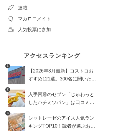
連載
マカロニメイト
人気投票に参加
アクセスランキング
1
【2026年8月最新】コストコお
すすめ121選。300名に聞いた買
うべき人気1位＆部門別おすす
2
入手困難のセブン「じゅわっと
め商品も
したハチミツパン」は口コミ通
り？よりおいしくなる食べ方も
3
シャトレーゼのアイス人気ラン
検証
キングTOP10！読者が選ぶおす