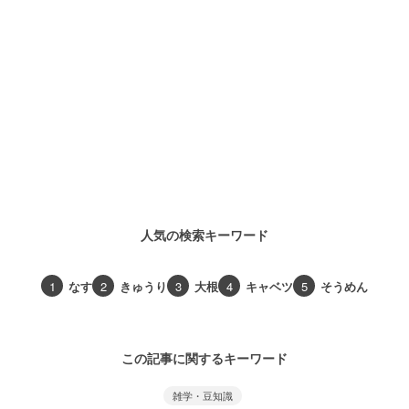
人気の検索キーワード
1
なす
2
きゅうり
3
大根
4
キャベツ
5
そうめん
この記事に関するキーワード
雑学・豆知識