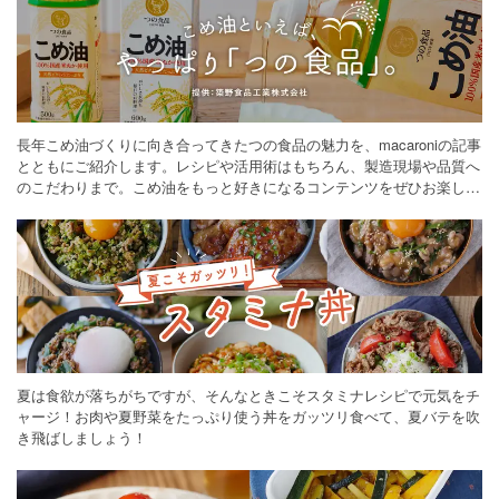
長年こめ油づくりに向き合ってきたつの食品の魅力を、macaroniの記事
とともにご紹介します。レシピや活用術はもちろん、製造現場や品質へ
のこだわりまで。こめ油をもっと好きになるコンテンツをぜひお楽しみ
ください。
夏は食欲が落ちがちですが、そんなときこそスタミナレシピで元気をチ
ャージ！お肉や夏野菜をたっぷり使う丼をガッツリ食べて、夏バテを吹
き飛ばしましょう！