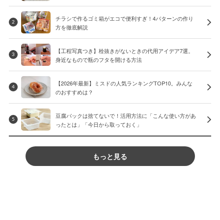
チラシで作るゴミ箱がエコで便利すぎ！4パターンの作り
2
方を徹底解説
【工程写真つき】栓抜きがないときの代用アイデア7選。
3
身近なもので瓶のフタを開ける方法
【2026年最新】ミスドの人気ランキングTOP10。みんな
4
のおすすめは？
豆腐パックは捨てないで！活用方法に「こんな使い方があ
5
ったとは」「今日から取っておく」
もっと見る