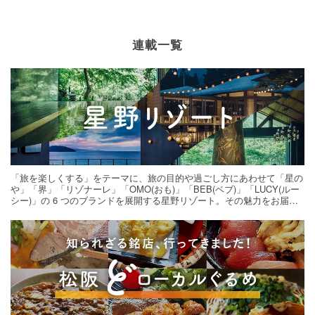
連載一覧
「旅を楽しくする」をテーマに、旅の目的や過ごし方にあわせて「星の
や」「界」「リゾナーレ」「OMO(おも)」「BEB(ベブ)」「LUCY(ルー
シー)」の 6 つのブランドを展開する星野リゾート。その魅力をお届け
する旅の連載。次の旅先探しのヒントにいかがですか？