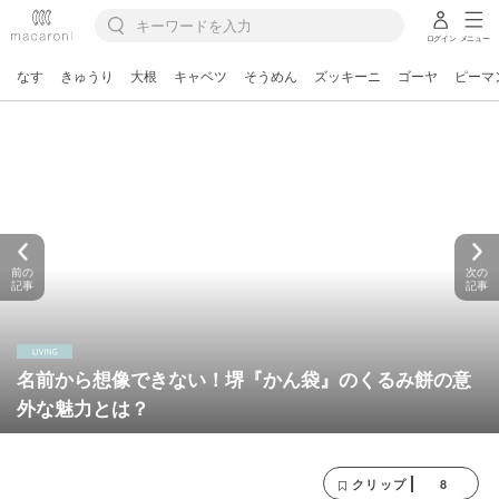
ログイン
メニュー
なす
きゅうり
大根
キャベツ
そうめん
ズッキーニ
ゴーヤ
ピーマ
前の
次の
記事
記事
名前から想像できない！堺『かん袋』のくるみ餅の意
外な魅力とは？
8
クリップ