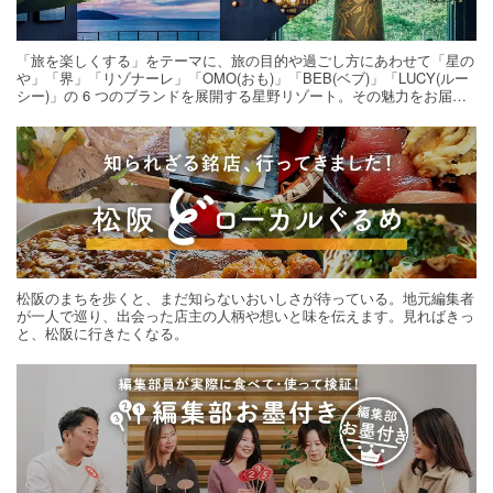
「旅を楽しくする」をテーマに、旅の目的や過ごし方にあわせて「星の
や」「界」「リゾナーレ」「OMO(おも)」「BEB(ベブ)」「LUCY(ルー
シー)」の 6 つのブランドを展開する星野リゾート。その魅力をお届け
する旅の連載。次の旅先探しのヒントにいかがですか？
松阪のまちを歩くと、まだ知らないおいしさが待っている。地元編集者
が一人で巡り、出会った店主の人柄や想いと味を伝えます。見ればきっ
と、松阪に行きたくなる。