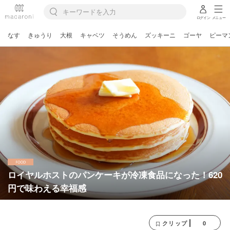
ログイン
メニュー
なす
きゅうり
大根
キャベツ
そうめん
ズッキーニ
ゴーヤ
ピーマ
ロイヤルホストのパンケーキが冷凍食品になった！620
円で味わえる幸福感
0
クリップ