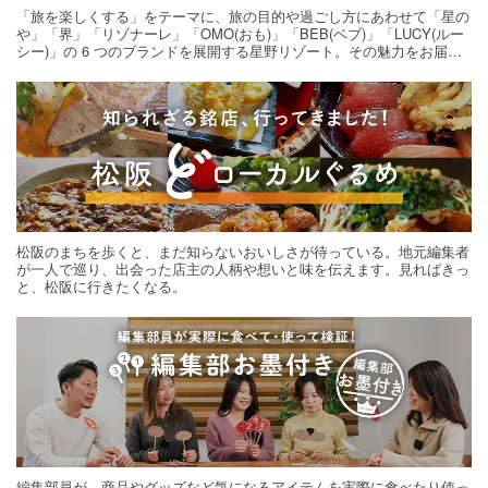
「旅を楽しくする」をテーマに、旅の目的や過ごし方にあわせて「星の
や」「界」「リゾナーレ」「OMO(おも)」「BEB(ベブ)」「LUCY(ルー
シー)」の 6 つのブランドを展開する星野リゾート。その魅力をお届け
する旅の連載。次の旅先探しのヒントにいかがですか？
松阪のまちを歩くと、まだ知らないおいしさが待っている。地元編集者
が一人で巡り、出会った店主の人柄や想いと味を伝えます。見ればきっ
と、松阪に行きたくなる。
編集部員が、商品やグッズなど気になるアイテムを実際に食べたり使っ