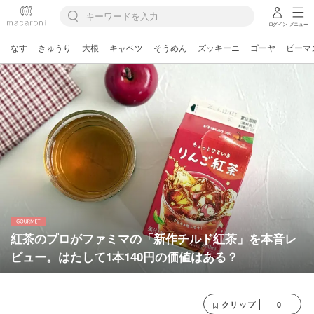
ログイン
メニュー
なす
きゅうり
大根
キャベツ
そうめん
ズッキーニ
ゴーヤ
ピーマ
紅茶のプロがファミマの「新作チルド紅茶」を本音レ
ビュー。はたして1本140円の価値はある？
0
クリップ