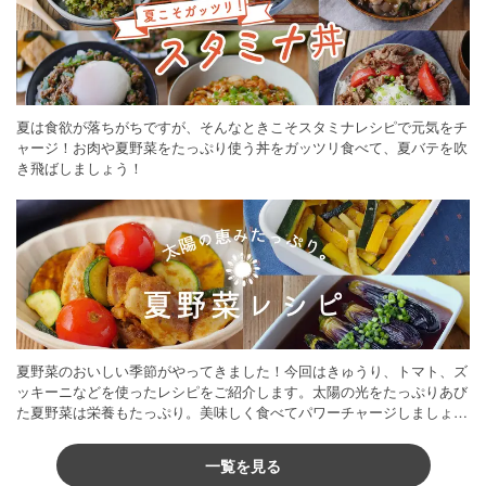
夏は食欲が落ちがちですが、そんなときこそスタミナレシピで元気をチ
ャージ！お肉や夏野菜をたっぷり使う丼をガッツリ食べて、夏バテを吹
き飛ばしましょう！
夏野菜のおいしい季節がやってきました！今回はきゅうり、トマト、ズ
ッキーニなどを使ったレシピをご紹介します。太陽の光をたっぷりあび
た夏野菜は栄養もたっぷり。美味しく食べてパワーチャージしましょう
♪
一覧を見る