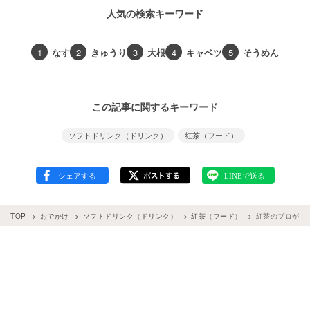
人気の検索キーワード
1
なす
2
きゅうり
3
大根
4
キャベツ
5
そうめん
この記事に関するキーワード
ソフトドリンク（ドリンク）
紅茶（フード）
TOP
おでかけ
ソフトドリンク（ドリンク）
紅茶（フード）
紅茶のプロがフ