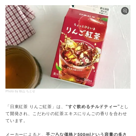
Photo by 秋山 ちとせ
「日東紅茶 りんご紅茶」は、
“すぐ飲めるチルドティー”
とし
て開発され、こだわりの紅茶エキスにりんごの香りを合わせ
ています。
メーカーによると、
手ごろな価格と500mlという容量の多さ