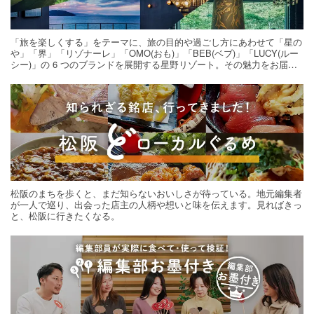
「旅を楽しくする」をテーマに、旅の目的や過ごし方にあわせて「星の
や」「界」「リゾナーレ」「OMO(おも)」「BEB(ベブ)」「LUCY(ルー
シー)」の 6 つのブランドを展開する星野リゾート。その魅力をお届け
する旅の連載。次の旅先探しのヒントにいかがですか？
松阪のまちを歩くと、まだ知らないおいしさが待っている。地元編集者
が一人で巡り、出会った店主の人柄や想いと味を伝えます。見ればきっ
と、松阪に行きたくなる。