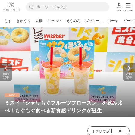
ログイン
メニュー
なす
きゅうり
大根
キャベツ
そうめん
ズッキーニ
ゴーヤ
ピーマ
前の
次の
記事
記事
ミスド「シャリもぐフルーツフローズン」を飲み比
べ！もぐもぐ食べる新食感ドリンクが誕生
0
クリップ