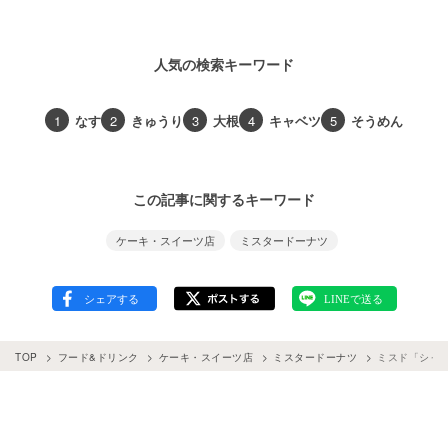
人気の検索キーワード
1
なす
2
きゅうり
3
大根
4
キャベツ
5
そうめん
この記事に関するキーワード
ケーキ・スイーツ店
ミスタードーナツ
TOP
フード&ドリンク
ケーキ・スイーツ店
ミスタードーナツ
ミスド「シャ