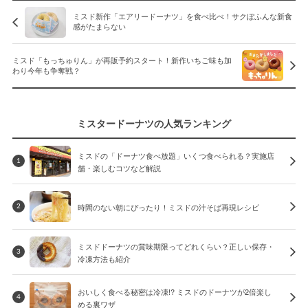
ミスド新作「エアリードーナツ」を食べ比べ！サクぽふんな新食
感がたまらない
ミスド「もっちゅりん」が再販予約スタート！新作いちご味も加
わり今年も争奪戦？
ミスタードーナツの人気ランキング
ミスドの「ドーナツ食べ放題」いくつ食べられる？実施店
1
舗・楽しむコツなど解説
時間のない朝にぴったり！ミスドの汁そば再現レシピ
2
ミスドドーナツの賞味期限ってどれくらい？正しい保存・
3
冷凍方法も紹介
おいしく食べる秘密は冷凍!? ミスドのドーナツが2倍楽し
4
める裏ワザ