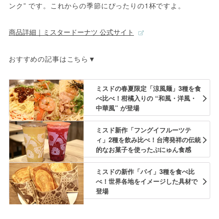
ンク” です。これからの季節にぴったりの1杯ですよ。
商品詳細｜ミスタードーナツ 公式サイト
おすすめの記事はこちら▼
ミスドの春夏限定「涼風麺」3種を食
べ比べ！柑橘入りの “和風・洋風・
中華風” が登場
ミスド新作「フングイフルーツテ
ィ」2種を飲み比べ！台湾発祥の伝統
的なお菓子を使ったぷにゅん食感
ミスドの新作「パイ」3種を食べ比
べ！世界各地をイメージした具材で
登場