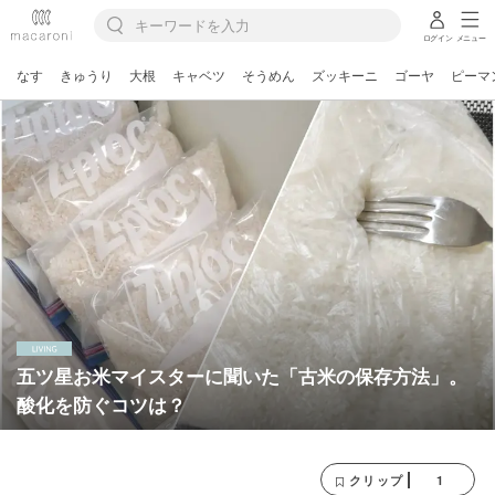
ログイン
メニュー
なす
きゅうり
大根
キャベツ
そうめん
ズッキーニ
ゴーヤ
ピーマ
五ツ星お米マイスターに聞いた「古米の保存方法」。
酸化を防ぐコツは？
1
クリップ