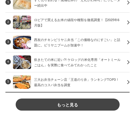
1
ー続出中
ロピアで買えるお米の値段や種類を徹底調査！【2025年6
2
月版】
西友のチキンビリヤニ弁当「この価格なのにすごい」と話
3
題に。ビリヤニブームが加速中！
炊きたての米に近い?! ケロッグの米化専用「オートミール
4
ごはん」を実際に食べてみてわかったこと
三大お弁当チェーン店「王道のり弁」ランキングTOP3！
5
最高のコスパ弁当を調査
もっと見る