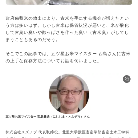
政府備蓄米の放出により、古米を手にする機会が増えたとい
う方は多いはず。しかし古米は保管状況が悪いと、米が酸化
して古臭い臭いや酸っぱさを伴った臭い（古米臭）がしてし
まうこともあるのだそう。
そこでこの記事では、五ツ星お米マイスター 西島さんに古米
の上手な保存方法についてお話を伺いました。
五ツ星お米マイスター 西島豊造（にしじま・とよぞう）さん
株式会社スズノブ 代表取締役。北里大学獣医畜産学部畜産土木工学科