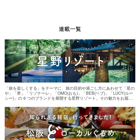
連載一覧
「旅を楽しくする」をテーマに、旅の目的や過ごし方にあわせて「星の
や」「界」「リゾナーレ」「OMO(おも)」「BEB(ベブ)」「LUCY(ルー
シー)」の 6 つのブランドを展開する星野リゾート。その魅力をお届け
する旅の連載。次の旅先探しのヒントにいかがですか？