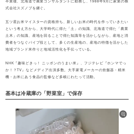
卒業後、北海道で農業コンサルタントに勤務し、1988年9月に家業の株
式会社スズノブを継ぐ。
五ツ星お米マイスターの資格持ち、新しいお米の時代を作っていきたい
という考え方から、大学時代に得た「土」の知識、北海道で得た「農業
土木」の知識、産地を回ることで得た知識等を活かしながら、産地と消
費者をつなぐパイプ役として、多くの生産地の、産地の特徴を活かした
地域ブランド米作りと地域活性化を手伝っている。
NHK『趣味どきっ！ ニッポンのうまい米』、フジテレビ『ホンマでっ
か！？TV』などメディア出演多数。大手家電メーカーの炊飯器・精米
機・お米にあう食品の監修など多岐にわたって活動。
基本は冷蔵庫の「野菜室」で保存