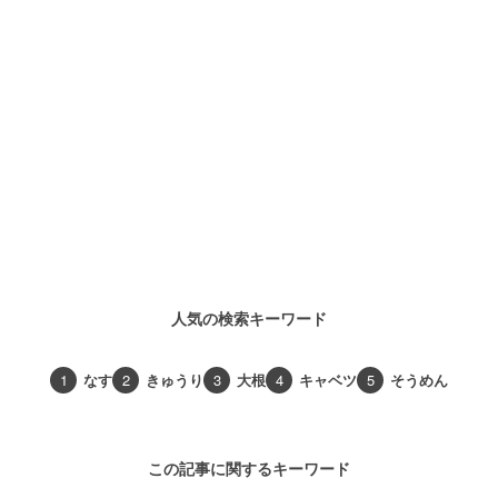
人気の検索キーワード
1
なす
2
きゅうり
3
大根
4
キャベツ
5
そうめん
この記事に関するキーワード