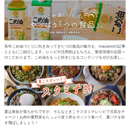
長年こめ油づくりに向き合ってきたつの食品の魅力を、macaroniの記事
とともにご紹介します。レシピや活用術はもちろん、製造現場や品質へ
のこだわりまで。こめ油をもっと好きになるコンテンツをぜひお楽しみ
ください。
夏は食欲が落ちがちですが、そんなときこそスタミナレシピで元気をチ
ャージ！お肉や夏野菜をたっぷり使う丼をガッツリ食べて、夏バテを吹
き飛ばしましょう！