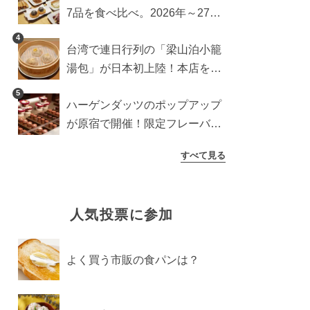
7品を食べ比べ。2026年～27年
に登場予定の商品を一挙紹介
4
台湾で連日行列の「梁山泊小籠
湯包」が日本初上陸！本店を知
るライターが魅力をレポート
5
ハーゲンダッツのポップアップ
が原宿で開催！限定フレーバー
や体験コンテンツをレポート
すべて見る
人気投票に参加
よく買う市販の食パンは？