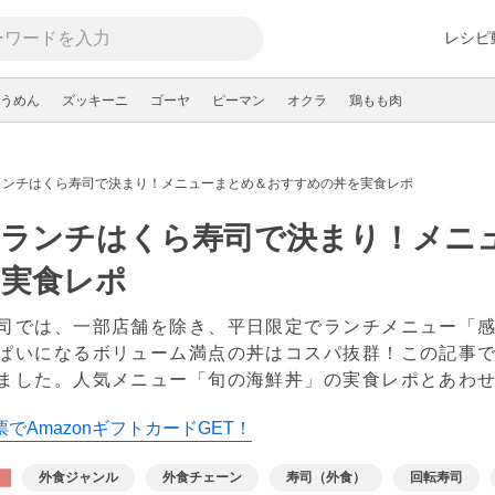
レシピ
うめん
ズッキーニ
ゴーヤ
ピーマン
オクラ
鶏もも肉
ランチはくら寿司で決まり！メニューまとめ＆おすすめの丼を実食レポ
日ランチはくら寿司で決まり！メニ
を実食レポ
司では、一部店舗を除き、平日限定でランチメニュー「
ぱいになるボリューム満点の丼はコスパ抜群！この記事
ました。人気メニュー「旬の海鮮丼」の実食レポとあわ
でAmazonギフトカードGET！
外食ジャンル
外食チェーン
寿司（外食）
回転寿司