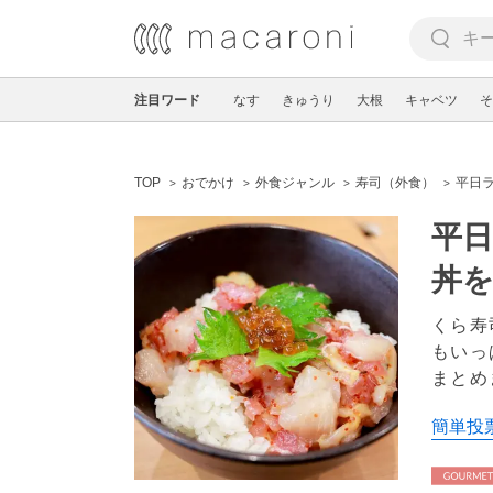
注目ワード
なす
きゅうり
大根
キャベツ
そ
TOP
おでかけ
外食ジャンル
寿司（外食）
平日
平
丼
くら寿
もいっ
まとめ
簡単投票