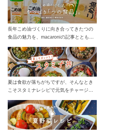
長年こめ油づくりに向き合ってきたつの
食品の魅力を、macaroniの記事とともに
ご紹介します。レシピや活用術はもちろ
ん、製造現場や品質へのこだわりまで。
こめ油をもっと好きになるコンテンツを
ぜひお楽しみください。
夏は食欲が落ちがちですが、そんなとき
こそスタミナレシピで元気をチャージ！
お肉や夏野菜をたっぷり使う丼をガッツ
リ食べて、夏バテを吹き飛ばしましょ
う！