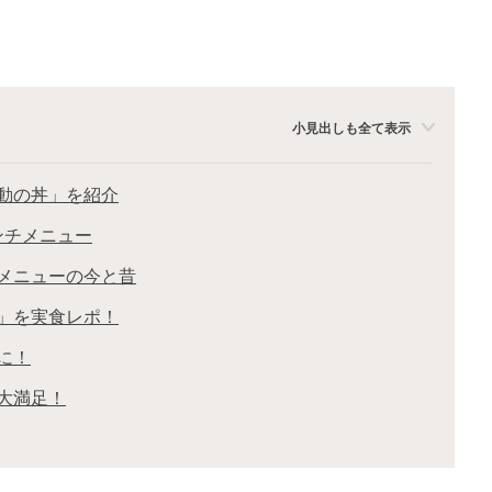
小見出しも全て表示
動の丼」を紹介
ンチメニュー
メニューの今と昔
」を実食レポ！
に！
大満足！