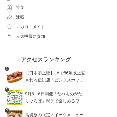
特集
連載
マカロニメイト
人気投票に参加
アクセスランキング
1
【日本初上陸】LAで86年以上愛
される伝説店「ピンクスホット
ドッグス」が年内に東京へ。ホ
2
9月5・6日開催「たべものがた
ットドッグブーム到来!?
りひろば」親子で楽しめるワー
クショップや試食・キッチンカ
3
鳥貴族の限定スイーツメニュー
ーなどをご紹介