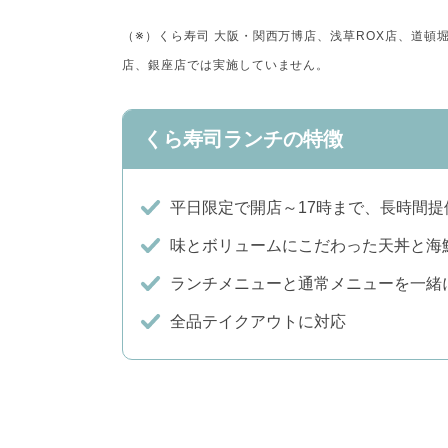
（※）くら寿司 大阪・関西万博店、浅草ROX店、道
店、銀座店では実施していません。
くら寿司ランチの特徴
平日限定で開店～17時まで、長時間提
味とボリュームにこだわった天丼と海
ランチメニューと通常メニューを一緒
全品テイクアウトに対応