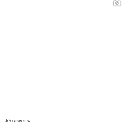
出典：snapdish.co