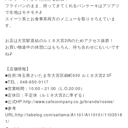
フライパンのまま、持ってきてくれるパンケーキはアツアツ
で生地はモチモチ♪
スイーツ系とお食事系両方のメニューを取りそろえていま
す。
お店は大宮駅直結のルミネ大宮2内のためアクセス抜群！

お買い物途中の休憩にはもちろん、待ち合わせにもいいです
ね♪
【店舗情報】 
■住所:埼玉県さいたま市大宮区錦町630 ルミネ大宮2 3F 
■TEL：048-650-0117
■営業時間：10:00～21:00（L.O.20:00）
■定休日：不定休（ルミネ大宮2に準ずる）
■公式HP:http://www.cafecompany.co.jp/brands/rosies/
■参考
URL:http://tabelog.com/saitama/A1101/A110101/1103518
1/