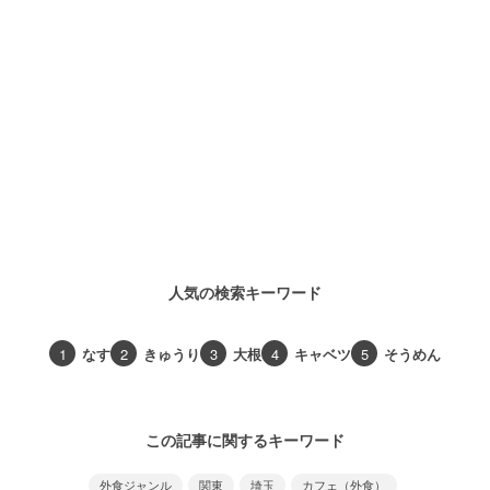
人気の検索キーワード
1
なす
2
きゅうり
3
大根
4
キャベツ
5
そうめん
この記事に関するキーワード
外食ジャンル
関東
埼玉
カフェ（外食）