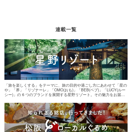
連載一覧
「旅を楽しくする」をテーマに、旅の目的や過ごし方にあわせて「星の
や」「界」「リゾナーレ」「OMO(おも)」「BEB(ベブ)」「LUCY(ルー
シー)」の 6 つのブランドを展開する星野リゾート。その魅力をお届け
する旅の連載。次の旅先探しのヒントにいかがですか？