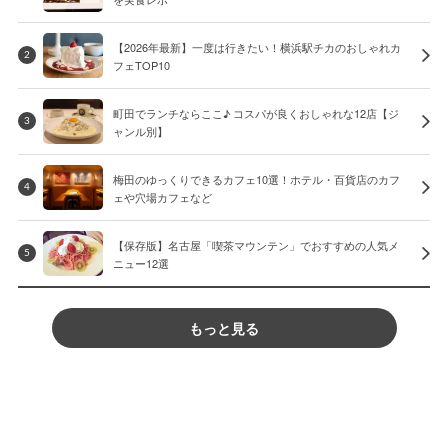
【2026年最新】一度は行きたい！横浜駅チカのおしゃれカ
2
フェTOP10
町田でランチならここ♪ コスパが良くおしゃれな12店【ジ
3
ャンル別】
梅田のゆっくりできるカフェ10選！ホテル・百貨店のカフ
4
ェや穴場カフェなど
【保存版】名古屋「喫茶マウンテン」でおすすめの人気メ
5
ニュー12選
もっと見る