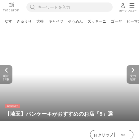
ログイン
メニュー
なす
きゅうり
大根
キャベツ
そうめん
ズッキーニ
ゴーヤ
ピーマ
前の
次の
記事
記事
【埼玉】パンケーキがおすすめのお店「5」選
23
クリップ