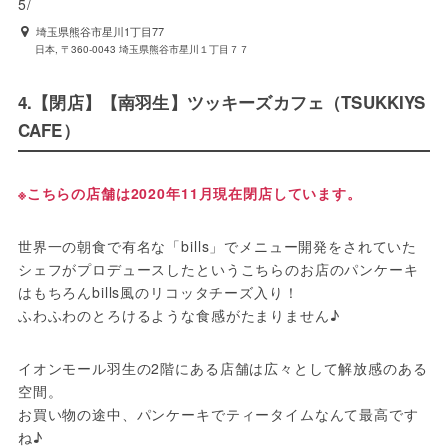
5/
埼玉県熊谷市星川1丁目77
日本, 〒360-0043 埼玉県熊谷市星川１丁目７７
4.【閉店】【南羽生】ツッキーズカフェ（TSUKKIYS
CAFE）
※こちらの店舗は2020年11月現在閉店しています。
世界一の朝食で有名な「bills」でメニュー開発をされていた
シェフがプロデュースしたというこちらのお店のパンケーキ
はもちろんbills風のリコッタチーズ入り！

ふわふわのとろけるような食感がたまりません♪
イオンモール羽生の2階にある店舗は広々として解放感のある
空間。
お買い物の途中、パンケーキでティータイムなんて最高です
ね♪