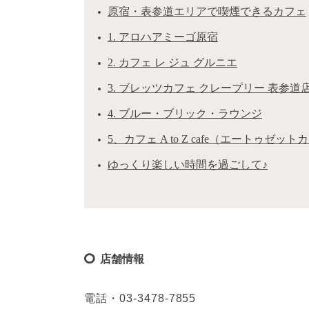
原宿・表参道エリアで喫煙できるカフェ
1. アロハアミーゴ原宿
2. カフェ レ ジュ グルニエ
3. ブレッツカフェ クレープリー 表参道
4. ブルー・ブリック・ラウンジ
5、カフェ A to Z cafe（エートゥゼッ
ゆっくり楽しい時間を過ごして♪
店舗情報
電話・03-3478-7855