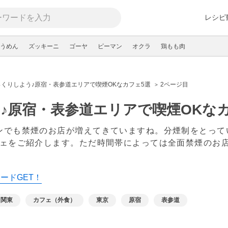
レシピ
うめん
ズッキーニ
ゴーヤ
ピーマン
オクラ
鶏もも肉
っくりしよう♪原宿・表参道エリアで喫煙OKなカフェ5選
2ページ目
♪原宿・表参道エリアで喫煙OKな
ンでも禁煙のお店が増えてきていますね。分煙制をとってい
フェをご紹介します。ただ時間帯によっては全面禁煙のお
カードGET！
関東
カフェ（外食）
東京
原宿
表参道