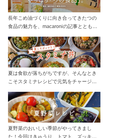
長年こめ油づくりに向き合ってきたつの
食品の魅力を、macaroniの記事とともに
ご紹介します。レシピや活用術はもちろ
ん、製造現場や品質へのこだわりまで。
こめ油をもっと好きになるコンテンツを
ぜひお楽しみください。
夏は食欲が落ちがちですが、そんなとき
こそスタミナレシピで元気をチャージ！
お肉や夏野菜をたっぷり使う丼をガッツ
リ食べて、夏バテを吹き飛ばしましょ
う！
夏野菜のおいしい季節がやってきまし
た！今回はきゅうり、トマト、ズッキー