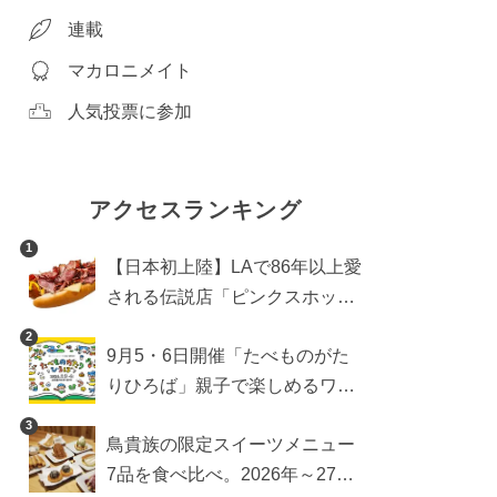
連載
マカロニメイト
人気投票に参加
アクセスランキング
1
【日本初上陸】LAで86年以上愛
される伝説店「ピンクスホット
ドッグス」が年内に東京へ。ホ
2
9月5・6日開催「たべものがた
ットドッグブーム到来!?
りひろば」親子で楽しめるワー
クショップや試食・キッチンカ
3
鳥貴族の限定スイーツメニュー
ーなどをご紹介
7品を食べ比べ。2026年～27年