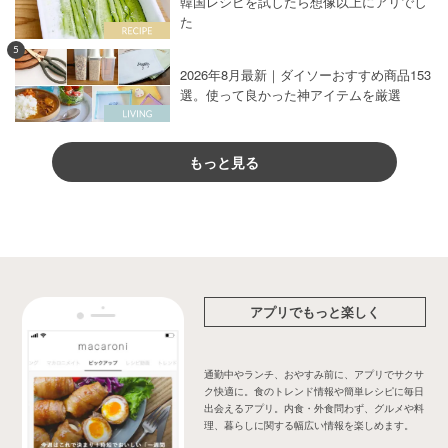
韓国レシピを試したら想像以上にアリでし
た
5
2026年8月最新｜ダイソーおすすめ商品153
選。使って良かった神アイテムを厳選
もっと見る
アプリでもっと楽しく
通勤中やランチ、おやすみ前に、アプリでサクサ
ク快適に。食のトレンド情報や簡単レシピに毎日
出会えるアプリ。内食・外食問わず、グルメや料
理、暮らしに関する幅広い情報を楽しめます。