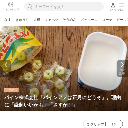
ログイン
メニュー
なす
きゅうり
大根
キャベツ
そうめん
ズッキーニ
ゴーヤ
ピーマ
前の
次の
記事
記事
パイン株式会社「パインアメは正月にどうぞ」。理由
に「縁起いいかも」「さすが！」
23
クリップ