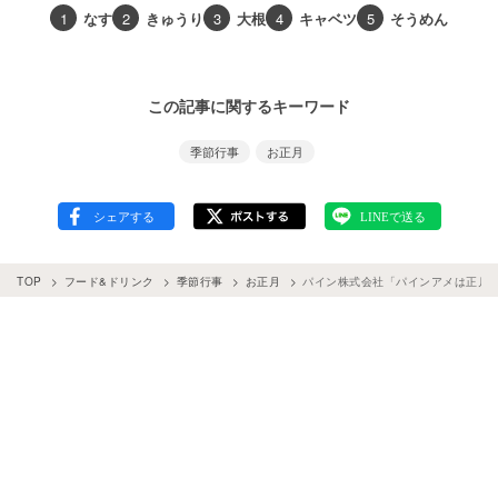
1
なす
2
きゅうり
3
大根
4
キャベツ
5
そうめん
この記事に関するキーワード
季節行事
お正月
TOP
フード&ドリンク
季節行事
お正月
パイン株式会社「パインアメは正月