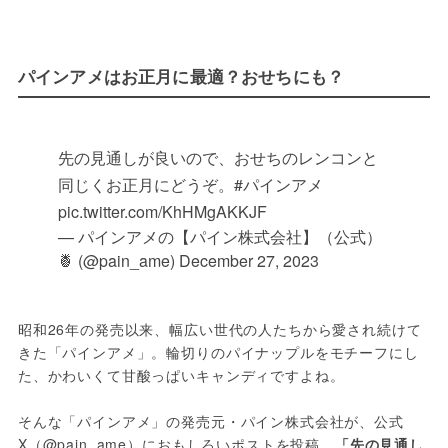
パインアメはお正月に最適？おせちにも？
先の見通しが良いので、おせちのレンコンと
同じくお正月にどうぞ。
#パインアメ
pic.twitter.com/KhHMgAKKJF
— パインアメの【パイン株式会社】（公式）
🍍 (@pain_ame)
December 27, 2023
昭和26年の発売以来、幅広い世代の人たちから愛され続けて
きた「パインアメ」。輪切りのパイナップルをモチーフにし
た、かわいくて甘酸っぱいキャンディですよね。
そんな「パインアメ」の発売元・パイン株式会社が、公式
X（@pain_ame）におもしろいポストを投稿。
「先の見通し