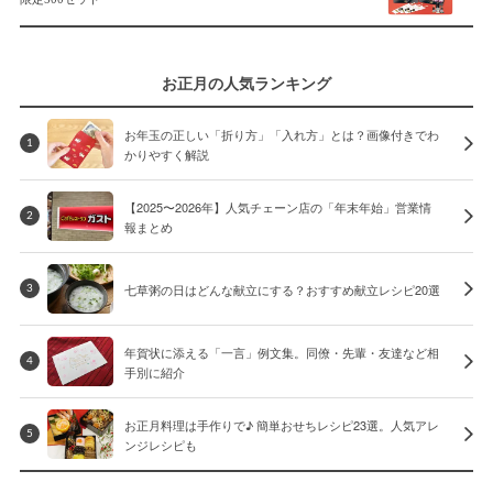
お正月の人気ランキング
お年玉の正しい「折り方」「入れ方」とは？画像付きでわ
1
かりやすく解説
【2025〜2026年】人気チェーン店の「年末年始」営業情
2
報まとめ
七草粥の日はどんな献立にする？おすすめ献立レシピ20選
3
年賀状に添える「一言」例文集。同僚・先輩・友達など相
4
手別に紹介
お正月料理は手作りで♪ 簡単おせちレシピ23選。人気アレ
5
ンジレシピも