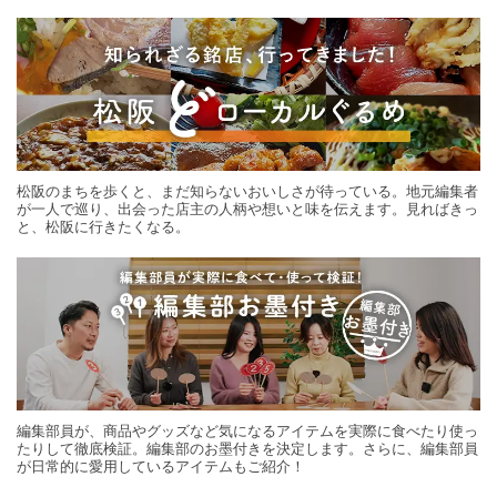
する旅の連載。次の旅先探しのヒントにいかがですか？
松阪のまちを歩くと、まだ知らないおいしさが待っている。地元編集者
が一人で巡り、出会った店主の人柄や想いと味を伝えます。見ればきっ
と、松阪に行きたくなる。
編集部員が、商品やグッズなど気になるアイテムを実際に食べたり使っ
たりして徹底検証。編集部のお墨付きを決定します。さらに、編集部員
が日常的に愛用しているアイテムもご紹介！