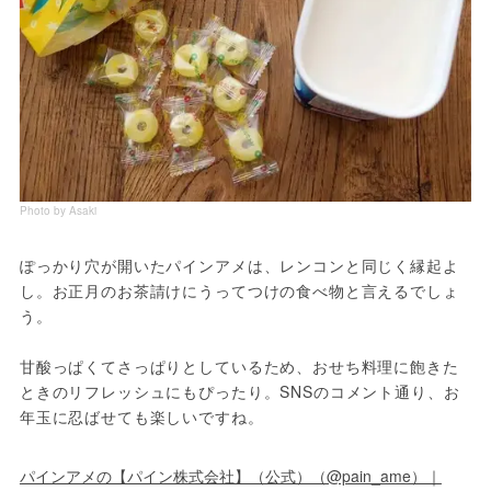
Photo by Asaki
ぽっかり穴が開いたパインアメは、レンコンと同じく縁起よ
し。お正月のお茶請けにうってつけの食べ物と言えるでしょ
う。
甘酸っぱくてさっぱりとしているため、おせち料理に飽きた
ときのリフレッシュにもぴったり。SNSのコメント通り、お
年玉に忍ばせても楽しいですね。
パインアメの【パイン株式会社】（公式）（@pain_ame）｜