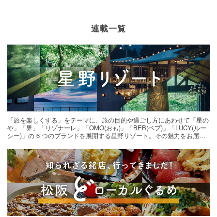
連載一覧
「旅を楽しくする」をテーマに、旅の目的や過ごし方にあわせて「星の
や」「界」「リゾナーレ」「OMO(おも)」「BEB(ベブ)」「LUCY(ルー
シー)」の 6 つのブランドを展開する星野リゾート。その魅力をお届け
する旅の連載。次の旅先探しのヒントにいかがですか？