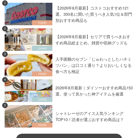
1
【2026年8月最新】コストコおすすめ121
選。300名に聞いた買うべき人気1位＆部門
別おすすめ商品も
2
【2026年8月最新】セリアで買うべきおす
すめ商品総まとめ。雑貨や収納グッズも
3
入手困難のセブン「じゅわっとしたハチミ
ツパン」は口コミ通り？よりおいしくなる
食べ方も検証
4
2026年8月最新｜ダイソーおすすめ商品153
選。使って良かった神アイテムを厳選
5
シャトレーゼのアイス人気ランキング
TOP10！読者が選ぶおすすめ商品は？