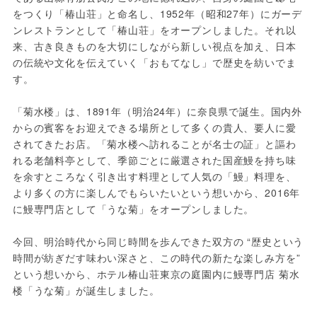
をつくり「椿山荘」と命名し、1952年（昭和27年）にガーデ
ンレストランとして「椿山荘」をオープンしました。それ以
来、古き良きものを大切にしながら新しい視点を加え、日本
の伝統や文化を伝えていく「おもてなし」で歴史を紡いでま
す。
「菊水楼」は、1891年（明治24年）に奈良県で誕生。国内外
からの賓客をお迎えできる場所として多くの貴人、要人に愛
されてきたお店。「菊水楼へ訪れることが名士の証」と謳わ
れる老舗料亭として、季節ごとに厳選された国産鰻を持ち味
を余すところなく引き出す料理として人気の「鰻」料理を、
より多くの方に楽しんでもらいたいという想いから、2016年
に鰻専門店として「うな菊」をオープンしました。
今回、明治時代から同じ時間を歩んできた双方の “歴史という
時間が紡ぎだす味わい深さと、この時代の新たな楽しみ方を” 
という想いから、ホテル椿山荘東京の庭園内に鰻専門店 菊水
楼「うな菊」が誕生しました。