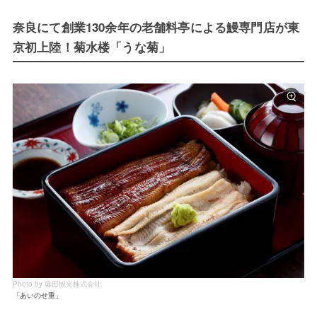
奈良にて創業130余年の老舗料亭による鰻専門店が東
京初上陸！菊水楼「うな菊」
Photo by 藤田観光株式会社
「あいのせ重」