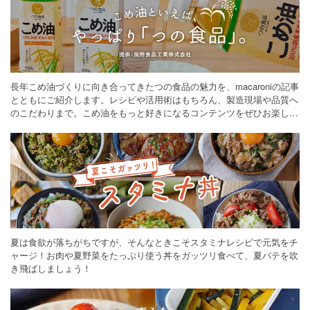
長年こめ油づくりに向き合ってきたつの食品の魅力を、macaroniの記事
とともにご紹介します。レシピや活用術はもちろん、製造現場や品質へ
のこだわりまで。こめ油をもっと好きになるコンテンツをぜひお楽しみ
ください。
夏は食欲が落ちがちですが、そんなときこそスタミナレシピで元気をチ
ャージ！お肉や夏野菜をたっぷり使う丼をガッツリ食べて、夏バテを吹
き飛ばしましょう！