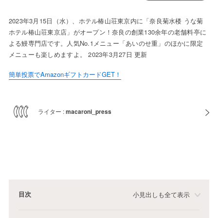
2023年3月15日（水）、ホテル椿山荘東京内に「奈良菊水楼 うな菊
ホテル椿山荘東京店」がオープン！奈良の創業130余年の老舗料亭に
よる鰻専門店です。人気No.1メニュー「あいのせ重」のほかに限定
メニューも楽しめますよ。 2023年3月27日 更新
簡単投票でAmazonギフトカードGET！
ライター :
macaroni_press
目次
小見出しも全て表示