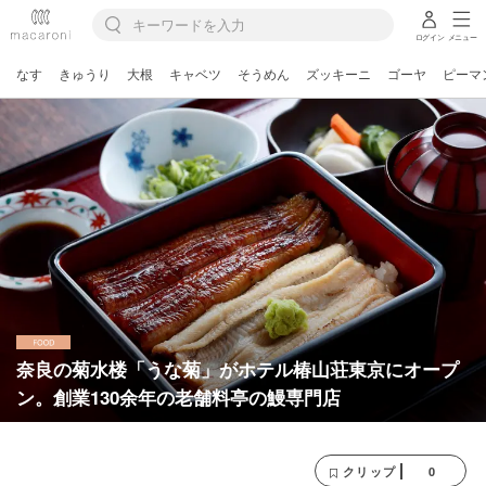
ログイン
メニュー
なす
きゅうり
大根
キャベツ
そうめん
ズッキーニ
ゴーヤ
ピーマ
奈良の菊水楼「うな菊」がホテル椿山荘東京にオープ
ン。創業130余年の老舗料亭の鰻専門店
0
クリップ