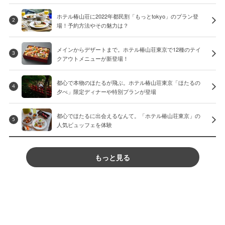
ホテル椿山荘に2022年都民割「もっとtokyo」のプラン登
2
場！予約方法やその魅力は？
メインからデザートまで。ホテル椿山荘東京で12種のテイ
3
クアウトメニューが新登場！
都心で本物のほたるが飛ぶ。ホテル椿山荘東京「ほたるの
4
夕べ」限定ディナーや特別プランが登場
都心でほたるに出会えるなんて。「ホテル椿山荘東京」の
5
人気ビュッフェを体験
もっと見る